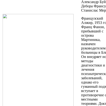
Александр Буй
Дебора Франсу
Станислас Мер
Французский
Алжир, 1953 го
Франц Фанон,
прибывший с
острова
Мартиника,
назначен
руководителем
больницы в Бл
Он внедряет н
методы
диагностики и
лечения
психиатрическ
заболеваний,
однако его
гуманный под
вступает в
противоречие 
местными
теориями. Док