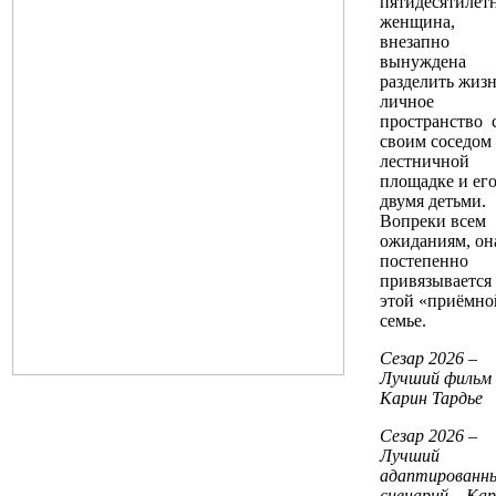
пятидесятилет
женщина,
внезапно
вынуждена
разделить жиз
личное
пространство 
своим соседом
лестничной
площадке и ег
двумя детьми.
Вопреки всем
ожиданиям, он
постепенно
привязывается
этой «приёмно
семье.
Сезар 2026
–
Лучший
фильм 
Карин
Тардье
Сезар 2026 –
Лучший
адаптированн
сценарий – Ка