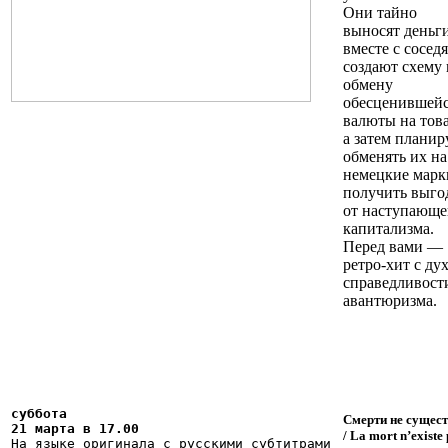
Они тайно
выносят деньг
вместе с сосед
создают схему 
обмену
обесценившей
валюты на тов
а затем плани
обменять их на
немецкие марк
получить выго
от наступающе
капитализма.
Перед вами —
ретро-хит с ду
справедливост
авантюризма.
суббота

Смерти не сущест
21 марта в 17.00
/
La mort n’existe
На языке оригинала с русскими субтитрами