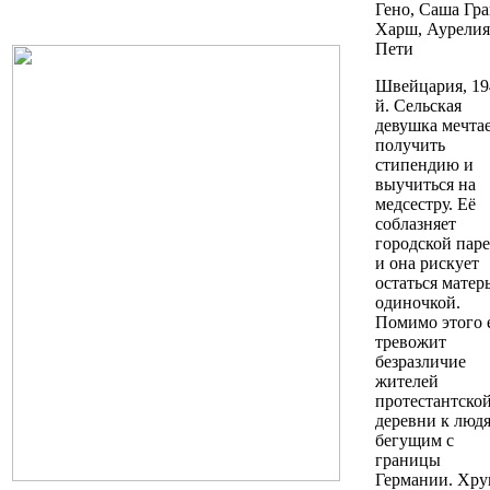
Гено, Саша Гра
Харш, Аурелия
Пети
Швейцария, 19
й. Сельская
девушка мечта
получить
стипендию и
выучиться на
медсестру. Её
соблазняет
городской паре
и она рискует
остаться матер
одиночкой.
Помимо этого 
тревожит
безразличие
жителей
протестантско
деревни к людя
бегущим с
границы
Германии. Хру