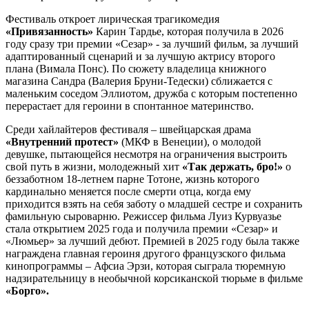
Фестиваль откроет лирическая трагикомедия
«Привязанность»
Карин Тардье, которая получила в 2026
году сразу три премии «Сезар» - за лучший фильм, за лучший
адаптированный сценарий и за лучшую актрису второго
плана (Вимала Понс). По сюжету владелица книжного
магазина Сандра (Валерия Бруни-Тедески) сближается с
маленьким соседом Эллиотом, дружба с которым постепенно
перерастает для героини в спонтанное материнство.
Среди хайлайтеров фестиваля – швейцарская драма
«Внутренний протест»
(МКФ в Венеции), о молодой
девушке, пытающейся несмотря на ограничения выстроить
свой путь в жизни, молодежный хит
«Так держать, бро!»
о
беззаботном 18-летнем парне Тотоне, жизнь которого
кардинально меняется после смерти отца, когда ему
приходится взять на себя заботу о младшей сестре и сохранить
фамильную сыроварню. Режиссер фильма Луиз Курвуазье
стала открытием 2025 года и получила премии «Сезар» и
«Люмьер» за лучший дебют. Премией в 2025 году была также
награждена главная героиня другого французского фильма
кинопрограммы – Афсиа Эрзи, которая сыграла тюремную
надзирательницу в необычной корсиканской тюрьме в фильме
«Борго».