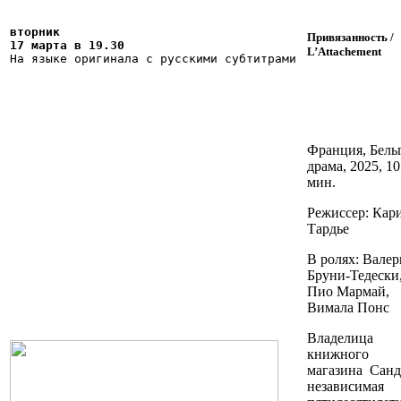
вторник

Привязанность /
17 марта в 19.30
L’Attachement
На языке оригинала с русскими субтитрами
Франция, Бель
д
рама, 2025, 1
мин.
Режиссер: Кар
Тардье
В ролях: Валер
Бруни-Тедески
Пио Мармай,
Вимала Понс
Владелица
книжного
магазина Санд
независимая