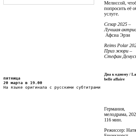
Мелиссой, что
попросить её о
услуге.
Сезар 2025 –
Лучшая актрис
Афсиа Эрзи
Reims
Polar
20
Приз жюри –
Стефан
Демус
Два к одному / L
пятница

belle affaire
20 марта в 19.00
На языке оригинала с русскими субтитрами
Германия,
мелодрама, 202
116 мин.
Режиссер: Нат
Брункхорст