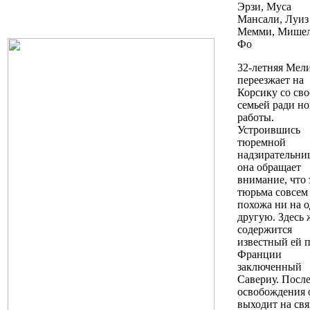
Эрзи, Муса
Мансали, Луиз
Мемми, Мише
Фо
32-летняя Мел
переезжает на
Корсику со сво
семьей ради н
работы.
Устроившись
тюремной
надзирательни
она обращает
внимание, что 
тюрьма совсем
похожа ни на 
другую. Здесь 
содержится
известный ей 
Франции
заключенный
Савериу. Посл
освобождения 
выходит на свя