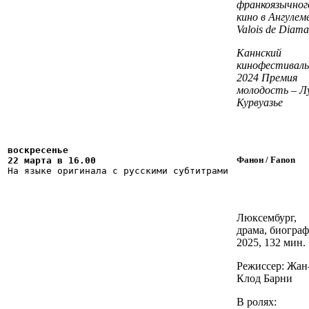
франкоязычног
кино в Ангулеме
Valois
de
Diama
Каннский
кинофестиваль
2024
Премия
молодость – Л
Курвуазье
воскресенье

Фанон / Fanon
22 марта в 16.00
На языке оригинала с русскими субтитрами
Люксембург,
драма, биограф
2025, 132 мин.
Режиссер: Жан
Клод Барни
В ролях: