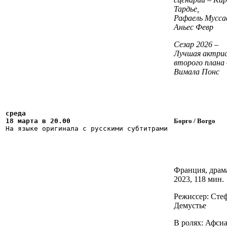
Тардье
,
Рафаель
Мусса
Аньес
Февр
Сезар 2026 –
Лучша
я
актри
второго плана 
Вимала
Понс
cреда

18 марта в 20.00
Борго
/
Borgo
На языке оригинала с русскими субтитрами
Франция, драм
2023, 118 мин.
Режиссер: Сте
Демустье
В ролях: Афси