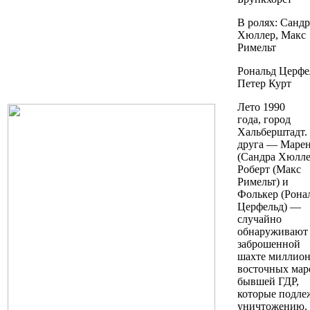
В ролях: Сандр
Хюллер, Макс
Римельт
Рональд Церфе
Петер Курт
Лето 1990
года, город
Хальберштадт.
друга — Маре
(Сандра Хюлле
Роберт (Макс
Римельт) и
Фолькер (Рона
Церфельд) —
случайно
обнаруживают
заброшенной
шахте миллио
восточных мар
бывшей ГДР,
которые подле
уничтожению.