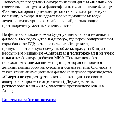
Люксембург представит биографический фильм
«Фанон»
об
известном французском философе и психоаналитике Франце
Фаноне, который приезжает работать в психиатрическую
больницу Алжира и внедряет новые гуманные методы
лечения психиатрических заболеваний, вызывающие
противоречия у местных специалистов.
На фестивале также можно будет увидеть легкий немецкий
фильм о 90-х годах
«Два к одному»
, где герои обнаруживают
горы банкнот ГДР, которые вот-вот обесценятся, и
придумывают ловкую схему их обмена, драму из Кипра с
необычным названием
«Смарагда: я толстокожая и не умею
прыгать»
(конкурс дебютов МКФ “Темные ночи”) о
переходном этапе жизни женщины, которая становится
детским аниматором на курорте и осваивает мир блогеров, а
также яркий анимационный фильм канадского производства
«Смерти не существует»
о встрече женщины со своим
альтер-эго в процессе ограбления (“Двухнедельник
режиссеров” Канн - 2025, участник престижного МКФ в
Анси).
Билеты на сайте кинотеатра