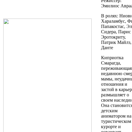
Режиссер:
Эмилиос Авра
В ролях: Ниов
Хараламбус, Ф
Папакостас, Э
Сидера, Парис
Эротокриту,
Патрик Майлз,
Данте
Киприотка
Смарагда,
переживающая
недавнюю сме
мамы, неудачн
отношения и
застой в карьер
размышляет о
своем наследии
Она становитс
детским
аниматором на
туристическом
курорте и
осваивает