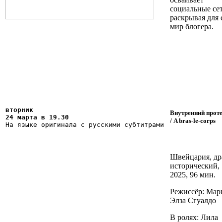
социальные сет
раскрывая для 
мир блогера.
вторник 
Внутренний прот
24 марта в 19.30 
/
A bras-le-corps
На языке оригинала с русскими субтитрами 
Швейцария, д
р
исторический,
2025, 96 мин.
Режиссёр: Мар
Элза Сгуалдо
В ролях: Лила