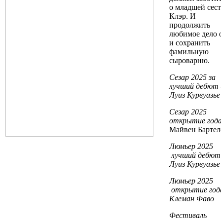
о младшей сест
Клэр. И
продолжить
любимое дело 
и сохранить
фамильную
сыроварню.
Сезар 2025 за
лучший дебют 
Луиз Курвуазье
Сезар 2025
открытие года
Майвен Барте
Люмьер 2025
лучший дебют
Луиз Курвуазье
Люмьер 2025
открытие год
Клеман Фаво
Фестиваль