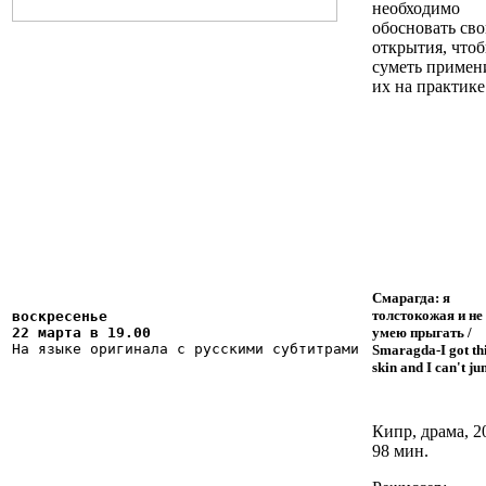
необходимо
обосновать св
открытия, что
суметь примен
их на практике
Смарагда: я
толстокожая и не
воскресенье 
умею прыгать
/
На языке оригинала с русскими субтитрами 
Smaragda-I got th
skin and I can't j
Кипр, драма, 2
98 мин.