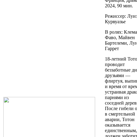
Франция, д
рам
2024, 90 мин.
Режиссер: Луи
Курвуазье
В ролях:
Клем
Фаво, Майвен
Бартелеми, Лу
Гаррет
18-летний Тот
проводит
беззаботные дн
друзьями —
флиртуя, выпи
и время от вре
устраивая драк
парнями из
соседней дерев
После гибели 
в смертельной
аварии, Тотон
оказывается
единственным,
должен заботи