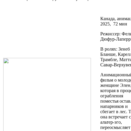
Канада
, анима
2025, 72 мин
Режиссер: Фел
Дюфур-Лаперр
В ролях: Зенеб
Бланше, Карел
Трамбле, Матт
Савар-Верхуве
Анимационны
фильм о молод
женщине Элен
которая в проц
ограбления
поместья остав
напарников и
сбегает в лес. 
она встречает 
альтер-эго,
переосмысляет