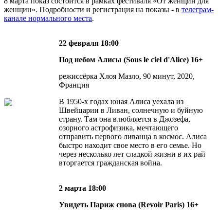
8 марта показ состоится в рамках фестиваля «От женщин для
женщин». Подробности и регистрация на показы - в
телеграм-
канале нормального места
.
22 февраля
18:00
Под
небом
Алисы
(Sous le ciel d'Alice) 16+
режиссёрка Хлоя Мазло, 90 минут, 2020,
Франция
В 1950-х годах юная Алиса уехала из
Швейцарии в Ливан, солнечную и буйную
страну. Там она влюбляется в Джозефа,
озорного астрофизика, мечтающего
отправить первого ливанца в космос. Алиса
быстро находит свое место в его семье. Но
через несколько лет сладкой жизни в их рай
вторгается гражданская война.
2 марта 18:00
Увидеть Париж снова (Revoir Paris) 16+