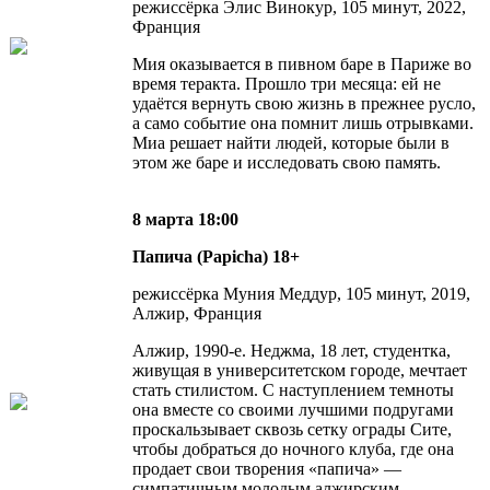
режиссёрка Элис Винокур, 105 минут, 2022,
Франция
Мия оказывается в пивном баре в Париже во
время теракта. Прошло три месяца: ей не
удаётся вернуть свою жизнь в прежнее русло,
а само событие она помнит лишь отрывками.
Миа решает найти людей, которые были в
этом же баре и исследовать свою память.
8 марта 18:00
Папича (Papicha) 18+
режиссёрка Муния Меддур, 105 минут, 2019,
Алжир, Франция
Алжир, 1990-е. Неджма, 18 лет, студентка,
живущая в университетском городе, мечтает
стать стилистом. С наступлением темноты
она вместе со своими лучшими подругами
проскальзывает сквозь сетку ограды Сите,
чтобы добраться до ночного клуба, где она
продает свои творения «папича» —
симпатичным молодым алжирским