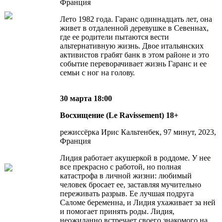
Франция
Лето 1982 года. Гаранс одиннадцать лет, она
живет в отдаленной деревушке в Севеннах,
где ее родители пытаются вести
альтернативную жизнь. Двое итальянских
активистов грабят банк в этом районе и это
событие переворачивает жизнь Гаранс и ее
семьи с ног на голову.
30 марта 18:00
Восхищение (Le Ravissement) 18+
режиссёрка Ирис Кальтенбек, 97 минут, 2023,
Франция
Лидия работает акушеркой в роддоме. У нее
все прекрасно с работой, но полная
катастрофа в личной жизни: любимый
человек бросает ее, заставляя мучительно
переживать разрыв. Ее лучшая подруга
Саломе беременна, и Лидия ухаживает за ней
и помогает принять роды. Лидия,
неожиданно встречает своего знакомого на