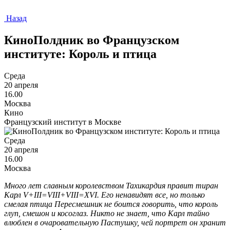
Назад
КиноПолдник во Французском
институте: Король и птица
Среда
20 апреля
16.00
Москва
Кино
Французский институт в Москве
Среда
20 апреля
16.00
Москва
Много лет славным королевством Тахикардия правит тиран
Карл V+III=VIII+VIII=XVI. Его ненавидят все, но только
смелая птица Пересмешник не боится говорить, что король
глуп, смешон и косоглаз. Никто не знает, что Карл тайно
влюблен в очаровательную Пастушку, чей портрет он хранит