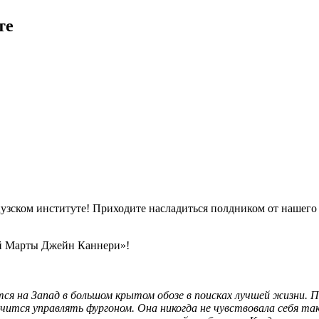
те
цузском институте! Приходите насладиться полдником от нашег
й Марты Джейн Каннери»!
ся на Запад в большом крытом обозе в поисках лучшей жизни. 
 учится управлять фургоном. Она никогда не чувствовала себя т