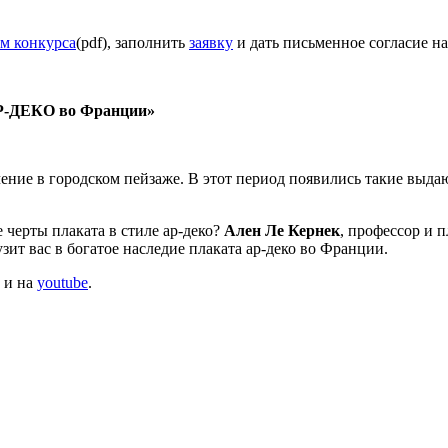
м конкурса
(pdf), заполнить
заявку
и дать письменное согласие на
 АР-ДЕКО во Франции»
ачение в городском пейзаже. В этот период появились такие выд
 черты плаката в стиле ар-деко?
Ален Ле Кернек
, профессор и пл
зит вас в богатое наследие плаката ар-деко во Франции.
и на
youtube
.