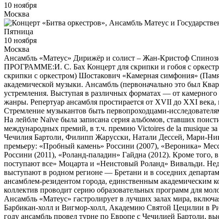
10 ноября
Москва
Пятница
10 ноября
Москва
Ансамбль «Матеус» Дирижёр и солист – Жан-Кристоф Спинози(
ПРОГРАММЕ:И. С. Бах Концерт для скрипки и гобоя с оркестро
скрипки с оркестром) Шостакович «Камерная симфония» (Памя
академической музыки. Ансамбль (первоначально это был Квар
устремления. Выступая в различных форматах — от камерного 
жанры. Репертуар ансамбля простирается от XVII до XXI века
Стремление музыкантов быть первопроходцами-исследователям
На лейбле Naïve была записана серия альбомов, ставших поис
международных премий, в т.ч. премию Victoires de la musique 
Чечилия Бартоли, Филипп Жарусски, Натали Дессей, Мари-Ник
премьеру: «Пробный камень» Россини (2007), «Вероника» Мес
Россини (2011), «Роланд-паладин» Гайдна (2012). Кроме того,
поступают все» Моцарта и «Неистовый Роланд» Вивальди. Нед
выступают в родном регионе — Бретани и в соседних департаме
ансамблем-резидентом города, единственным академическим к
коллектив проводит серию образовательных программ для мол
Ансамбль «Матеус» гастролирует в лучших залах мира, включа
Барбикан-холл и Вигмор-холл, Академию Святой Цецилии в Ри
году ансамбль провел турне по Европе с Чечилией Бартоли, вы