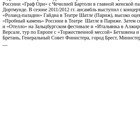
Россини «Граф Ори» с Чечилией Бартоли в главной женской пар
Дортмунде. В сезоне 2011/2012 гг. ансамбль выступил с конце
«Роланд-паладин» Гайдна в Театре Шатле (Париж), высоко оцен
«Пробный камень» Россини в Театре Шатле в Париже. Затем со
и «Отелло» на Зальцбургском фестивале и «Итальянка в Алжир
Версале, тур по Европе с «Торжественной мессой» Бетховена 
Бретань, Генеральный Совет Финистера, город Брест, Министер