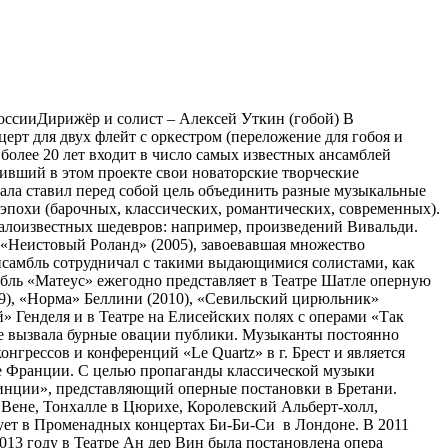
ссииДирижёр и солист – Алексей Уткин (гобой) В
рт для двух флейт с оркестром (переложение для гобоя и
олее 20 лет входит в число самых известных ансамблей
ивший в этом проекте свои новаторские творческие
ала ставил перед собой цель объединить разные музыкальные
эпохи (барочных, классических, романтических, современных).
алоизвестных шедевров: например, произведений Вивальди.
 «Неистовый Роланд» (2005), завоевавшая множество
 ансамбль сотрудничал с такими выдающимися солистами, как
бль «Матеус» ежегодно представляет в Театре Шатле оперную
9), «Норма» Беллини (2010), «Севильский цирюльник»
» Генделя и в Театре на Елисейских полях с операми «Так
е вызвала бурные овации публики. Музыканты постоянно
нгрессов и конференций «Le Quartz» в г. Брест и является
е Франции. С целью пропаганды классической музыки
винции», представляющий оперные постановки в Бретани.
 Вене, Тонхалле в Цюрихе, Королевский Альберт-холл,
ует в Променадных концертах Би-Би-Си в Лондоне. В 2011
013 году в Театре Ан дер Вин была постановлена опера