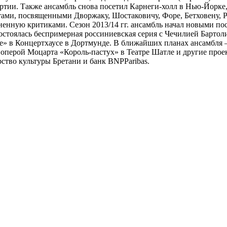
тии. Также ансамбль снова посетил Карнеги-холл в Нью-Йорке, 
ртами, посвященными Дворжаку, Шостаковичу, Форе, Бетховену, 
енную критиками. Сезон 2013/14 гг. ансамбль начал новыми пос
стоялась беспримерная россиниевская серия с Чечилией Бартоли
е» в Концертхаусе в Дортмунде. В ближайших планах ансамбля 
и оперой Моцарта «Король-пастух» в Театре Шатле и другие про
ство культуры Бретани и банк BNPParibas.