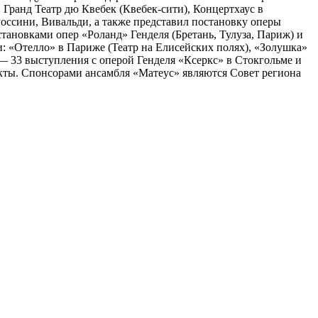
Гранд Театр дю Квебек (Квебек-сити), Концертхаус в
Россини, Вивальди, а также представил постановку оперы
тановками опер «Роланд» Генделя (Бретань, Тулуза, Париж) и
: «Отелло» в Париже (Театр на Елисейских полях), «Золушка»
— 33 выступления с оперой Генделя «Ксеркс» в Стокгольме и
екты. Спонсорами ансамбля «Матеус» являются Совет региона