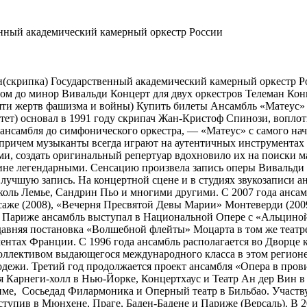
скрипка) Государственный академический камерный оркестр Ро
м до минор Вивальди Концерт для двух оркестров Телеман Конце
ти жертв фашизма и войны) Купить билеты Ансамбль «Матеус» б
тет) основал в 1991 году скрипач Жан-Кристоф Спинози, воплот
ансамбля до симфонического оркестра, — «Матеус» с самого нач
, причем музыканты всегда играют на аутентичных инструментах 
и, создать оригинальный репертуар вдохновило их на поиски м
тине легендарными. Сенсацию произвела запись оперы Вивальди
за лучшую запись. На концертной сцене и в студиях звукозаписи
оль Лемье, Сандрин Пьо и многими другими. С 2007 года ансам
саже (2008), «Вечерня Пресвятой Девы Марии» Монтеверди (200
 в Париже ансамбль выступал в Национальной Опере с «Альциной
авняя постановка «Волшебной флейты» Моцарта в том же театр
нтах Франции. С 1996 года ансамбль располагается во Дворце ко
оллективом выдающегося международного класса в этом регион
одежи. Третий год продолжается проект ансамбля «Опера в про
я Карнеги-холл в Нью-Йорке, Концертхаус и Театр Ан дер Вин в
ме, Сосьедад Филармоника и Оперный театр в Бильбао. Участв
ступив в Мюнхене, Праге, Баден-Бадене и Париже (Версаль). В 2