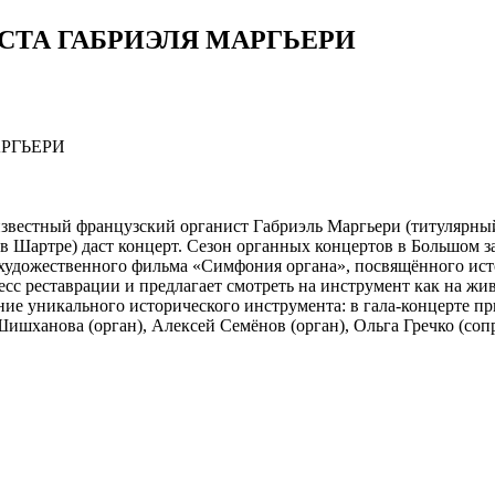
СТА ГАБРИЭЛЯ МАРГЬЕРИ
известный французский органист Габриэль Маргьери (титулярный
 Шартре) даст концерт. Сезон органных концертов в Большом з
удожественного фильма «Симфония органа», посвящённого истор
есс реставрации и предлагает смотреть на инструмент как на ж
ие уникального исторического инструмента: в гала-концерте пр
ишханова (орган), Алексей Семёнов (орган), Ольга Гречко (соп