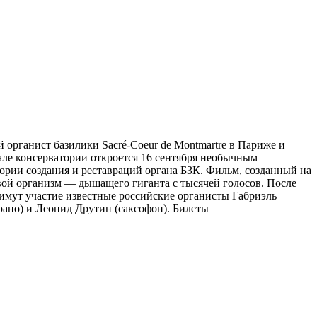
 органист базилики Sacré-Coeur de Montmartre в Париже и
але консерватории откроется 16 сентября необычным
ии создания и реставраций органа БЗК. Фильм, созданный на
ивой организм — дышащего гиганта с тысячей голосов. После
имут участие известные российские органисты Габриэль
рано) и Леонид Друтин (саксофон). Билеты