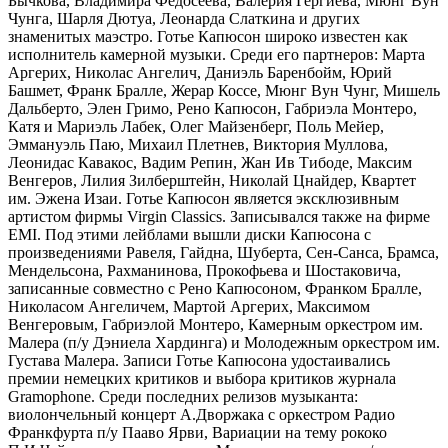
Бычкова, Владимира Федосеева, Валерия Гергиева, Мюнг Вун
Чунга, Шарля Дютуа, Леонарда Слаткина и других
знаменитых маэстро. Готье Капюсон широко известен как
исполнитель камерной музыки. Среди его партнеров: Марта
Аргерих, Николас Ангелич, Даниэль Баренбойм, Юрий
Башмет, Франк Бралле, Жерар Коссе, Мюнг Вун Чунг, Мишель
Дальберто, Элен Гримо, Рено Капюсон, Габриэла Монтеро,
Катя и Мариэль Лабек, Олег Майзенберг, Поль Мейер,
Эммануэль Паю, Михаил Плетнев, Виктория Муллова,
Леонидас Кавакос, Вадим Репин, Жан Ив Тибоде, Максим
Венгеров, Лилия Зилберштейн, Николай Цнайдер, Квартет
им. Эжена Изаи. Готье Капюсон является эксклюзивным
артистом фирмы Virgin Classics. Записывался также на фирме
EMI. Под этими лейблами вышли диски Капюсона с
произведениями Равеля, Гайдна, Шуберта, Сен-Санса, Брамса,
Мендельсона, Рахманинова, Прокофьева и Шостаковича,
записанные совместно с Рено Капюсоном, Франком Бралле,
Николасом Ангеличем, Мартой Аргерих, Максимом
Венгеровым, Габриэлой Монтеро, Камерным оркестром им.
Малера (п/у Дэниела Хардинга) и Молодежным оркестром им.
Густава Малера. Записи Готье Капюсона удостаивались
премии немецких критиков и выбора критиков журнала
Gramophone. Среди последних релизов музыканта:
виолончельный концерт А.Дворжака с оркестром Радио
Франкфурта п/у Пааво Ярви, Вариации на тему рококо