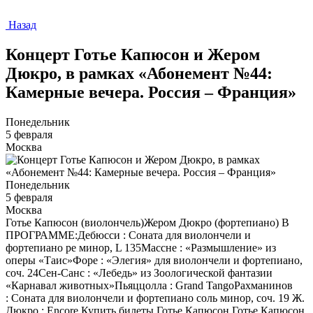
Назад
Концерт Готье Капюсон и Жером
Дюкро, в рамках «Абонемент №44:
Камерные вечера. Россия – Франция»
Понедельник
5 февраля
Москва
Понедельник
5 февраля
Москва
Готье Капюсон (виолончель)Жером Дюкро (фортепиано) В
ПРОГРАММЕ:Дебюсси : Соната для виолончели и
фортепиано ре минор, L 135Массне : «Размышление» из
оперы «Таис»Форе : «Элегия» для виолончели и фортепиано,
соч. 24Сен-Санс : «Лебедь» из Зоологической фантазии
«Карнавал животных»Пьяццолла : Grand TangoРахманинов
: Соната для виолончели и фортепиано соль минор, соч. 19 Ж.
Дюкро : Encore Купить билеты Готье Капюсон Готье Капюсон