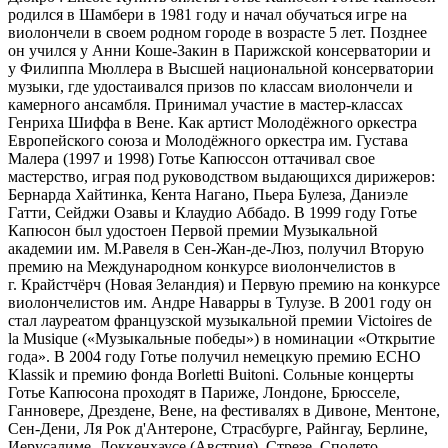
родился в Шамбери в 1981 году и начал обучаться игре на
виолончели в своем родном городе в возрасте 5 лет. Позднее
он учился у Анни Коше-Закин в Парижской консерватории и
у Филиппа Мюллера в Высшей национальной консерватории
музыки, где удостаивался призов по классам виолончели и
камерного ансамбля. Принимал участие в мастер-классах
Генриха Шиффа в Вене. Как артист Молодёжного оркестра
Европейского союза и Молодёжного оркестра им. Густава
Малера (1997 и 1998) Готье Капюссон оттачивал свое
мастерство, играя под руководством выдающихся дирижеров:
Бернарда Хайтинка, Кента Нагано, Пьера Булеза, Даниэле
Гатти, Сейджи Озавы и Клаудио Аббадо. В 1999 году Готье
Капюсон был удостоен Первой премии Музыкальной
академии им. М.Равеля в Сен-Жан-де-Люз, получил Вторую
премию на Международном конкурсе виолончелистов в
г. Крайстчёрч (Новая Зеландия) и Первую премию на конкурсе
виолончелистов им. Андре Наварры в Тулузе. В 2001 году он
стал лауреатом французской музыкальной премии Victoires de
la Musique («Музыкальные победы») в номинации «Открытие
года». В 2004 году Готье получил немецкую премию ECHO
Klassik и премию фонда Borletti Buitoni. Сольные концерты
Готье Капюсона проходят в Париже, Лондоне, Брюсселе,
Ганновере, Дрездене, Вене, на фестивалях в Дивоне, Ментоне,
Сен-Дени, Ля Рок д'Антероне, Страсбурге, Райнгау, Берлине,
Иерусалиме, Локкенхаусе (Австрия), Стрезе, Сполето