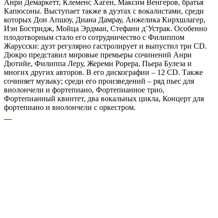
Анри Демаркетт, Клеменс Хаген, Максим Венгеров, братья
Капюсоны. Выступает также в дуэтах с вокалистами, среди
которых Дон Апшоу, Диана Дамрау, Анжелика Кирхшлагер,
Иэн Бостридж, Мойца Эрдман, Стефани д’Устрак. Особенно
плодотворным стало его сотрудничество с Филиппом
Жарусски: дуэт регулярно гастролирует и выпустил три CD.
Дюкро представил мировые премьеры сочинений Анри
Дютийе, Филиппа Леру, Жереми Рорера, Пьера Булеза и
многих других авторов. В его дискографии – 12 CD. Также
сочиняет музыку; среди его произведений – ряд пьес для
виолончели и фортепиано, Фортепианное трио,
Фортепианный квинтет, два вокальных цикла, Концерт для
фортепиано и виолончели с оркестром.