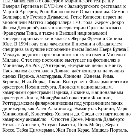
П.И.Чайковского с оркестром Мариинского театра п/у
Валерия Гергиева и DVD-live с Зальцбургского фестиваля (с
Мартой Аргерих, Рено Капюсоном и Оркестром им. Симона
Боливара п/у Густаво Дудамеля). Готье Капюсон играет на
виолончели Маттео Гоффриллера 1701 года. Жером Дюкро
Жером Дюкро обучался в консерватории Орлеана в классе
Франсуазы Тина, а также в Высшей национальной
консерватории музыки в классах Жерара Фреми и Сирила
Юве. В 1994 году стал лауреатом II премии и обладателем
спецприза за лучшее исполнение пьесы Incises Пьера Булеза I
Международного фортепианного конкурса имени Микели в
Милане. С тех пор постоянно выступает на фестивалях в
Монпелье, Ла-Рок-д’Антероне, «Безумный день» в Нанте,
Пасхальном фестивале в Довиле, даёт концерты на лучших
сценах Парижа, Амстердама, Лондона, Женевы, Рима,
Берлина, Нью-Йорка, Токио. Выступает с Филармоническим
оркестром Йоханнесбурга, Лионским национальным,
камерными оркестрами Парижа, Лозанны, Национальным
оркестром Лилля, Молодёжный оркестром Франции,
Роттердамским филармоническим под управлением таких
дирижеров, как Ален Альтиноглу, Эммануэль Кривин, Марк
Минковский, Кристофер Хогвуд и др. Среди его партнеров по
камерному ансамблю – Огюстен Дюме, Мишель Дальберто,
Николас Ангелич, Антуан Тамести, Поль Мейер, Жерар
Коссе, Табеа Циммерман, Жан Гиен Керас, Мишель Порталь,