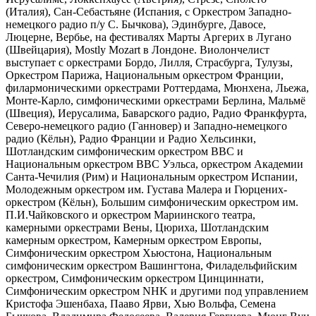
(Италия), Сан-Себастьяне (Испания, с Оркестром Западно-
немецкого радио п/у С. Бычкова), Эдинбурге, Давосе,
Люцерне, Вербье, на фестивалях Марты Аргерих в Лугано
(Швейцария), Mostly Mozart в Лондоне. Виолончелист
выступает с оркестрами Бордо, Лилля, Страсбурга, Тулузы,
Оркестром Парижа, Национальным оркестром Франции,
филармоническими оркестрами Роттердама, Мюнхена, Льежа,
Монте-Карло, симфоническими оркестрами Берлина, Мальмё
(Швеция), Иерусалима, Баварского радио, Радио Франкфурта,
Северо-немецкого радио (Ганновер) и Западно-немецкого
радио (Кёльн), Радио Франции и Радио Хельсинки,
Шотландским симфоническим оркестром BBC и
Национальным оркестром BBC Уэльса, оркестром Академии
Санта-Чечилия (Рим) и Национальным оркестром Испании,
Молодежным оркестром им. Густава Малера и Гюрцених-
оркестром (Кёльн), Большим симфоническим оркестром им.
П.И.Чайковского и оркестром Мариинского театра,
камерными оркестрами Вены, Цюриха, Шотландским
камерным оркестром, Камерным оркестром Европы,
Симфоническим оркестром Хьюстона, Национальным
симфоническим оркестром Вашингтона, Филадельфийским
оркестром, Симфоническим оркестром Цинциннати,
Симфоническим оркестром NHK и другими под управлением
Кристофа Эшенбаха, Пааво Ярви, Хью Вольфа, Семена