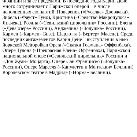
Франции и за ее пределами. В последние годы Карин Дейе
много сотрудничает с Парижской оперой – в числе
исполненных ею партий: Поваренок («Русалка» Дворжака),
Зибель («Фауст» Гуно), Кристина («Средство Макропулоса»
Яначека), Розина («Севильский цирюльник» Россини), Елена
(«Дева озера» Россини), Анджелина («Золушка» Россини),
Кармен («Кармен» Бизе), Шарлотта («Вертер» Массне). Среди
последних ангажементов Карин Дейе – выступления в нью-
йоркской Metropolitan Opera («Сказки Гофмана» Оффенбаха),
Опере Тулона («Прекрасная Елена» Оффенбаха), Парижской
национальной опере («Севильский цирюльник» Россини и
«Дон Жуан» Моцарта), Опере Сан-Франциско («Золушка»
Россини), Опере Марселя («Капулетти и Монтекки» Беллини),
Королевском театре в Мадриде («Норма» Беллини).