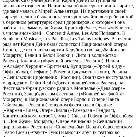
Сорбонского университета, Карин Дейе поступила на
вокальное отделение Национальной консерватории в Париже,
где занималась с Мирей Алькантара. На протяжении своей
карьеры певица была и остается чрезвычайно востребованной
в барочном репертуаре: среди дирижеров, с которыми она
работала – Эммануэль Хаим, Кристоф Руссе, Уильям Кристи,
в числе ансамблей – Concert d’Astree, Les Arts Florissants, Il
Seminario Musicale, Les Paladins, Les Talens Lyriques. В течение
ряда лет Карин Дейе была солисткой Национальной оперы
Лиона, где исполняла партии Керубино («Свадьба Фигаро»
Моцарта), Белки и Белой Кошки («Дитя и волшебство»
Равеля), Кларины («Брачный вексель» Россини), Ненси
(«Альберт Херринг» Бриттена), Купидона («Орфей в аду»
Оффенбаха), Стефано («Ромео и Джульетта» Гуно), Розины
(«Севильский цирюльник» Россини). Она также выступала в
мадридском Teatro Real («Дитя и волшебство» Равеля), на
Фестивале Французского радио в Монпелье («Дева озера»
Россини), Зальцбургском фестивале («Волшебная флейта»
Моцарта), в Национальной опере Бордо и Опере Нанта
(«Золушка» Россини), оперном фестивале в Оранже
(«Кармен» Бизе), Опере Лилля («Тамерлан» Генделя),
Капитолийском театре Тулузы («Сказки Гофмана» Оффенбаха
и «Дон Жуан» Моцарта), Опере Авиньона («Севильский
цирюльник» Россини и «Сила судьбы» Верди), барселонском
Teatro Liceu («Фауст» Гуно) и многих других театрах во