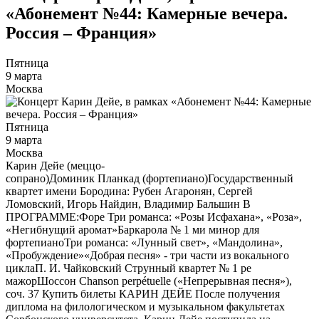
«Абонемент №44: Камерные вечера.
Россия – Франция»
Пятница
9 марта
Москва
Пятница
9 марта
Москва
Карин Дейе (меццо-
сопрано)Доминик Планкад (фортепиано)Государственный
квартет имени Бородина: Рубен Агаронян, Сергей
Ломовский, Игорь Найдин, Владимир Бальшин В
ПРОГРАММЕ:Форе Три романса: «Розы Исфахана», «Роза»,
«Негибнущий аромат»Баркарола № 1 ми минор для
фортепианоТри романса: «Лунный свет», «Мандолина»,
«Пробуждение»«Добрая песня» - три части из вокального
циклаП. И. Чайковский Струнный квартет № 1 ре
мажорШоссон Chanson perpétuelle («Непрерывная песня»),
соч. 37 Купить билеты КАРИН ДЕЙЕ После получения
диплома на филологическом и музыкальном факультетах