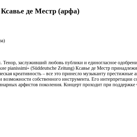
Ксавье де Местр (арфа)
ы. Тенор, заслуживший любовь публики и единогласное одобрен
ие pianissimi» (Süddeutsche Zeitung) Ксавье де Местр принадле
ческая креативность – все это принесло музыканту престижные 
и возможности собственного инструмента. Его интерпретации с
инарных арфистов поколения. Концерт проходит при поддержке 