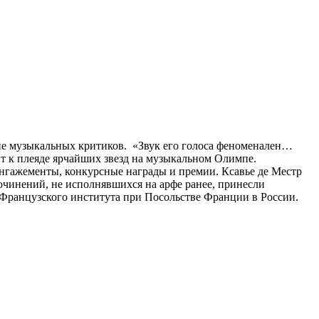
ие музыкальных критиков. «Звук его голоса феноменален…
жит к плеяде ярчайших звезд на музыкальном Олимпе.
ангажементы, конкурсные награды и премии. Ксавье де Местр
очинений, не исполнявшихся на арфе ранее, принесли
Французского института при Посольстве Франции в России.