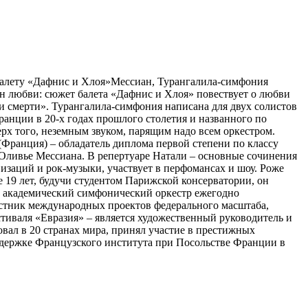
балету «Дафнис и Хлоя»Мессиан, Турангалила-симфония
н любви: сюжет балета «Дафнис и Хлоя» повествует о любви
 и смерти». Турангалила-симфония написана для двух солистов
ранции в 20-х годах прошлого столетия и названного по
рх того, неземным звуком, парящим надо всем оркестром.
Франция) – обладатель диплома первой степени по классу
Оливье Мессиана. В репертуаре Натали – основные сочинения
заций и рок-музыки, участвует в перфомансах и шоу. Роже
е 19 лет, будучи студентом Парижской консерватории, он
ий академический симфонический оркестр ежегодно
астник международных проектов федерального масштаба,
иваля «Евразия» – является художественный руководитель и
овал в 20 странах мира, принял участие в престижных
поддержке Французского института при Посольстве Франции в