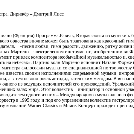
иано (Франция) Программа:Равель, Вторая сюита из музыки к 
ого оркестра вполне может быть трактована как красочный гим
здателя, – «песня любви, гимн радости, движению, ритму жизни
олнах Мартено – электрическом инструменте, изобретенном во Ф
умент привлек композитора необычайной музыкальностью и, све
ть на небесах». Партию волн Мартено исполнит Натали Форже (
 магистра философии музыки со специализацией по творчеству 
же известна своими исполнениями современной музыки, импрови
на, а затем освоил рояль автодидактическим методом. В возраст
ву одного из ведущих исполнителей его произведений. Уральск
пнейших залах мира. Этот коллектив – инициатор и основной уч
водителем одного из них – Международного музыкального фест
ркестр в 1995 году, и под его управлением коллектив гастролир
азу компаний Warner Classics и Mirare. Концерт проходит при 