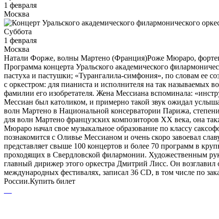
1 февраля
Москва
Суббота
1 февраля
Москва
Натали Форже, волны Мартено (Франция)Роже Мюраро, фортеп
Программа концерта Уральского академического филармоническ
пастуха и пастушки; «Турангалила-симфония», по словам ее со
с оркестром: для пианиста и исполнителя на так называемых в
фамилии его изобретателя. Жена Мессиана вспоминала: «инстр
Мессиан был католиком, и примерно такой звук ожидал услыша
волн Мартено в Национальной консерватории Парижа, степени
для волн Мартено французских композиторов ХХ века, она так
Мюраро начал свое музыкальное образование по классу саксофо
познакомится с Оливье Мессианом и очень скоро завоевал сла
представляет свыше 100 концертов и более 70 программ в кру
проходящих в Свердловской филармонии. Художественным руко
главный дирижер этого оркестра Дмитрий Лисс. Он возглавил о
международных фестивалях, записал 36 CD, в том числе по зак
России.Купить билет