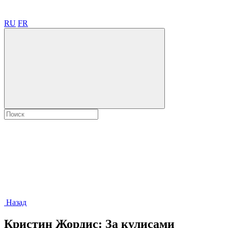
RU
FR
Назад
Кристин Жордис: За кулисами