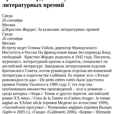
литературных премий
Среда
26 сентября
Москва
Среда
26 сентября
Москва
Встречу ведет Оливье Гийом, директор Французского
Института в России На французском языке без перевода Вход
свободный Кристин Жордис родилась в 1942 году. Писатель,
журналист, литературный критик и издатель, специалист по
английской литературе. Заведовала литературным отделом
Британского Совета, потом руководила отделом англоязычной
литературы в издательстве Gallimard. Ее первое эссе «Легкие
разновидности ада» / De petits enfers variés было удостоено
премии Femina Vacaresco в 1989 году. С тех пор она
опубликовала множество произведений – эссе и романов –
среди которых «Люди с Темзы и других берегов: английский
роман ХХ века» / Gens de la Tamise et d’autres rivages : le roman
anglais au XXème siècle (премия Медичи по эссеистике 1999),
«Английские прогулки» / Promenades anglaises (премия Валери
Ларбо в 2005 г.), «Ганди» (Gallimard, 2006), «Бирма» / Birmanie