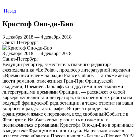
Назад
Кристоф Оно-ди-Био
3 декабря 2018 — 4 декабря 2018
Санкт-Петербург
3 декабря 2018 — 4 декабря 2018
Санкт-Петербург
Ведущий репортер, заместитель главного редактора
еженедельника «Le Point», продюсер литературной передачи
«Время писателей» на радио France Culture, — а также автор
шести романов, отмеченных Гран-При Французской
академии, Премией Ларошфуко и другими престижными
литературными премиями Франции, — расскажет о своей
карьере журналиста и литератора, об особенностях работы на
ведущей французской радиостанции, а также ответит на ваши
вопросы и раздаст автографы. Встреча пройдет на
французском языке с переводом, вход свободныйСобытие в
Фейсбуке и Вк Уже сейчас у вас есть возможность
познакомиться с романами Кристофа Оно-ди-Био в оригинале
в медиатеке Французского института. На русском языке в
издательстве «Фантом Пресс» вышли: «Бездна» (Plonger, 2015)