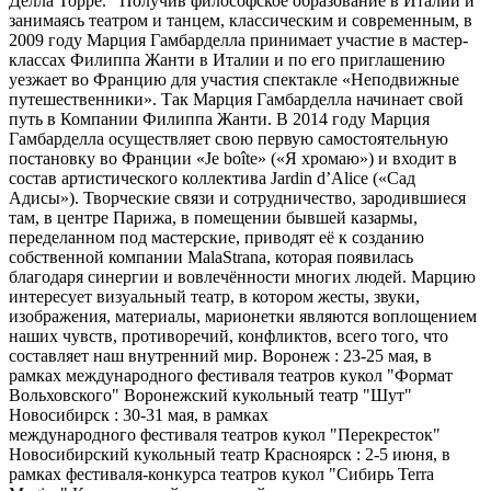
Делла Торре. Получив философское образование в Италии и
занимаясь театром и танцем, классическим и современным, в
2009 году Марция Гамбарделла принимает участие в мастер-
классах Филиппа Жанти в Италии и по его приглашению
уезжает во Францию для участия спектакле «Неподвижные
путешественники». Так Марция Гамбарделла начинает свой
путь в Компании Филиппа Жанти. В 2014 году Марция
Гамбарделла осуществляет свою первую самостоятельную
постановку во Франции «Je boîte» («Я хромаю») и входит в
состав артистического коллектива Jardin d’Alice («Сад
Адисы»). Творческие связи и сотрудничество, зародившиеся
там, в центре Парижа, в помещении бывшей казармы,
переделанном под мастерские, приводят её к созданию
собственной компании MalaStrana, которая появилась
благодаря синергии и вовлечённости многих людей. Марцию
интересует визуальный театр, в котором жесты, звуки,
изображения, материалы, марионетки являются воплощением
наших чувств, противоречий, конфликтов, всего того, что
составляет наш внутренний мир. Воронеж : 23-25 мая, в
рамках международного фестиваля театров кукол "Формат
Вольховского" Воронежский кукольный театр "Шут"
Новосибирск : 30-31 мая, в рамках
международного фестиваля театров кукол "Перекресток"
Новосибирский кукольный театр Красноярск : 2-5 июня, в
рамках фестиваля-конкурса театров кукол "Сибирь Terra