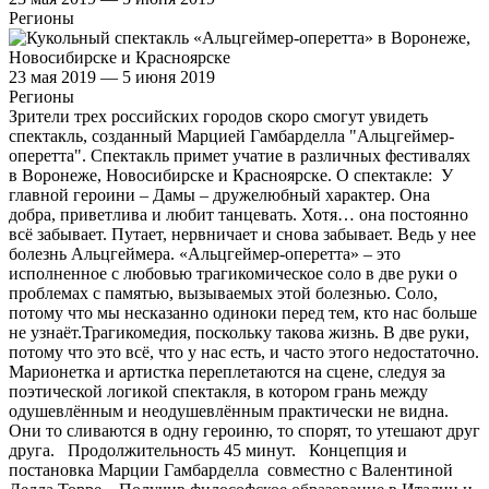
Регионы
23 мая 2019 — 5 июня 2019
Регионы
Зрители трех российских городов скоро смогут увидеть
спектакль, созданный Марцией Гамбарделла "Альцгеймер-
оперетта". Спектакль примет учатие в различных фестивалях
в Воронеже, Новосибирске и Красноярске. О спектакле: У
главной героини – Дамы – дружелюбный характер. Она
добра, приветлива и любит танцевать. Хотя… она постоянно
всё забывает. Путает, нервничает и снова забывает. Ведь у нее
болезнь Альцгеймера. «Альцгеймер-оперетта» – это
исполненное с любовью трагикомическое соло в две руки о
проблемах с памятью, вызываемых этой болезнью. Соло,
потому что мы несказанно одиноки перед тем, кто нас больше
не узнаёт.Трагикомедия, поскольку такова жизнь. В две руки,
потому что это всё, что у нас есть, и часто этого недостаточно.
Марионетка и артистка переплетаются на сцене, следуя за
поэтической логикой спектакля, в котором грань между
одушевлённым и неодушевлённым практически не видна.
Они то сливаются в одну героиню, то спорят, то утешают друг
друга. Продолжительность 45 минут. Концепция и
постановка Марции Гамбарделла совместно с Валентиной