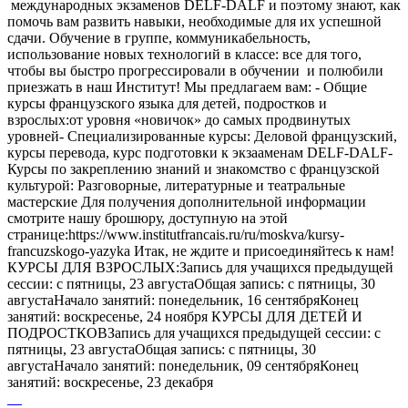
международных экзаменов DELF-DALF и поэтому знают, как
помочь вам развить навыки, необходимые для их успешной
сдачи. Обучение в группе, коммуникабельность,
использование новых технологий в классе: все для того,
чтобы вы быстро прогрессировали в обучении и полюбили
приезжать в наш Институт! Мы предлагаем вам: - Общие
курсы французского языка для детей, подростков и
взрослых:от уровня «новичок» до самых продвинутых
уровней- Специализированные курсы: Деловой французский,
курсы перевода, курс подготовки к экзааменам DELF-DALF-
Курсы по закреплению знаний и знакомство с французской
культурой: Разговорные, литературные и театральные
мастерские Для получения дополнительной информации
смотрите нашу брошюру, доступную на этой
странице:https://www.institutfrancais.ru/ru/moskva/kursy-
francuzskogo-yazyka Итак, не ждите и присоединяйтесь к нам!
КУРСЫ ДЛЯ ВЗРОСЛЫХ:Запись для учащихся предыдущей
сессии: с пятницы, 23 августаОбщая запись: с пятницы, 30
августаНачало занятий: понедельник, 16 сентябряКонец
занятий: воскресенье, 24 ноября КУРСЫ ДЛЯ ДЕТЕЙ И
ПОДРОСТКОВЗапись для учащихся предыдущей сессии: с
пятницы, 23 августаОбщая запись: с пятницы, 30
августаНачало занятий: понедельник, 09 сентябряКонец
занятий: воскресенье, 23 декабря