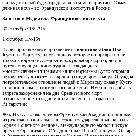
фильм, который будет представлен на мероприятии «Самая
длинная ночь» во Французском институте в России.
Занятия в Медиатеке Французского института
30 сентября: 16ч-21ч
1 октября: 11ч-16ч
45 лет продолжались приключения
капитана Жака-Ива
Кусто
на борту судна «Калипсо», которое он превратил не
только в научно-исследовательскую лабораторию, но и в
путешествующую киностудию. Расходящиеся
многотысячными тиражами книги и фильмы Кусто открыли
человечеству красоту и сокровища подводного мира. Осуждая
потребительское отношение людей к Мировому океану, Кусто
стал пионером экологического движения. Именно он добился
запрета захоронения на дне Средиземного моря
радиоактивных отходов и промышленных разработок в
Антарктиде.
Жак-Ив Кусто был членом Французской Академии, принимал
из рук глав правительств высокие государственные награды
(орден Почетного легиона, Международную экологическую
премию Организация Объединенных Наций), получил Оскара