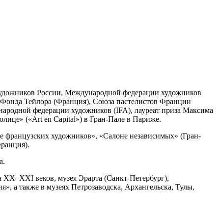
 художников России, Международной федерации художников
 Фонда Тейлора (Франция), Союза пастелистов Франции
ународной федерации художников (IFA), лауреат приза Максима
лице» («Art en Capital») в Гран-Пале в Париже.
не французских художников», «Салоне независимых» (Гран-
Франция).
а.
а ХХ–ХХI веков, музея Эрарта (Санкт-Петербург),
», а также в музеях Петрозаводска, Архангельска, Тулы,