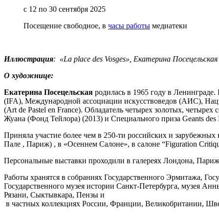
с 12 по 30 сентября 2025
Посещение свободное, в
часы работы
медиатеки
Иллюстрация
: «La place des Vosges», Екатерина Посецельская
О художнице:
Екатерина Посецельская
родилась в 1965 году в Ленинграде
(IFA), Международной ассоциации искусствоведов (АИС), Нац
(Art de Pastel en France). Обладатель четырех золотых, четы
Жуана (Фонд Тейлора) (2013) и Специального приза Geants des B
Приняла участие более чем в 250-ти российских и зарубежных 
Пале , Париж) , в «Осеннем Салоне», в салоне “Figuration Cri
Персональные выставки проходили в галереях Лондона, Париж
Работы хранятся в собраниях Государственного Эрмитажа, Госу
Государственного музея истории Санкт-Петербурга, музея Анны
Рязани, Сыктывкара, Пензы и
в частных коллекциях России, Франции, Великобритании, Шве