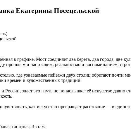
ыставка Екатерины Посецельской
таж)
щённая в графике. Мост соединяет два берега, два города, две к
ежду прошлым и настоящим, реальностью и воспоминанием, стро
телью, где узнаваемые пейзажи двух столиц обретают почти ми
чки времён и художественных традиций.
и России, знает этот путь не понаслышке: её искусство давно 
гкость.
почувствовать, как искусство превращает расстояние — в единст
овая гостиная, 3 этаж