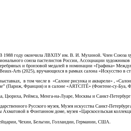
. В 1988 году окончила ЛВХПУ им. В. И. Мухиной. Член Союза
ионального союза пастелистов России, Ассоциации художников
рех серебряных и бронзовой медалей в номинации «Графика» Межд
eaux-Arts (2025), вручающихся в рамках салона «Искусство в сто
выставках, в том числе в «Салоне рисунка и акварели» , «Сало
tique” (Париж, Франция) и в салоне «ARTCITÉ» (Фонтене-су-Буа, 
а, Цюриха, Реймса, Менга-на-Луаре, Москвы и Санкт-Петербург
дарственного Русского музея, Музея искусства Санкт-Петербург
 Ахматовой в Фонтанном доме, музея «Царскосельская коллекция
йцарии, Чехии, Бельгии, Голландии, Германии, США.