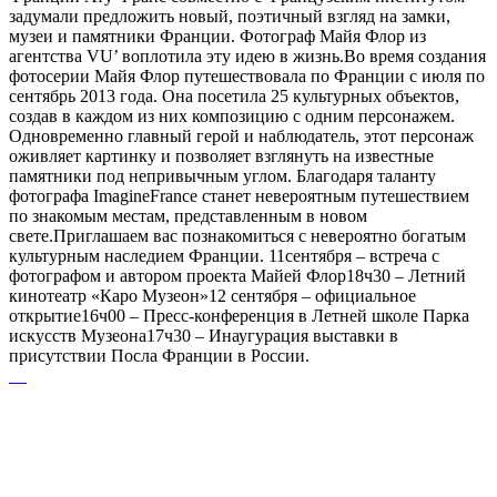
задумали предложить новый, поэтичный взгляд на замки,
музеи и памятники Франции. Фотограф Майя Флор из
агентства VU’ воплотила эту идею в жизнь.Во время создания
фотосерии Майя Флор путешествовала по Франции с июля по
сентябрь 2013 года. Она посетила 25 культурных объектов,
создав в каждом из них композицию с одним персонажем.
Одновременно главный герой и наблюдатель, этот персонаж
оживляет картинку и позволяет взглянуть на известные
памятники под непривычным углом. Благодаря таланту
фотографа ImagineFrance станет невероятным путешествием
по знакомым местам, представленным в новом
свете.Приглашаем вас познакомиться с невероятно богатым
культурным наследием Франции. 11сентября – встреча с
фотографом и автором проекта Майей Флор18ч30 – Летний
кинотеатр «Каро Музеон»12 сентября – официальное
открытие16ч00 – Пресс-конференция в Летней школе Парка
искусств Музеона17ч30 – Инаугурация выставки в
присутствии Посла Франции в России.