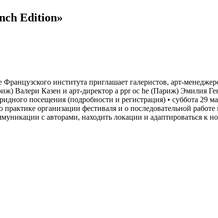
ch Edition»
е Французского института приглашает галеристов, арт-менеджер
риж) Валери Казен и арт-директор a ppr oc he (Париж) Эмилия Г
ридного посещения (подробности и регистрация) • суббота 29 ма
 о практике организации фестиваля и о последовательной работ
муникации с авторами, находить локации и адаптироваться к н