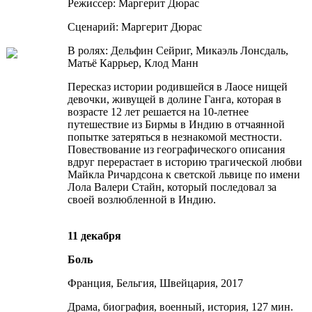
Режиссер: Маргерит Дюрас
Сценарий: Маргерит Дюрас
В ролях: Дельфин Сейриг, Микаэль Лонсдаль,
Матьё Каррьер, Клод Манн
Пересказ истории родившейся в Лаосе нищей
девочки, живущей в долине Ганга, которая в
возрасте 12 лет решается на 10-летнее
путешествие из Бирмы в Индию в отчаянной
попытке затеряться в незнакомой местности.
Повествование из географического описания
вдруг перерастает в историю трагической любви
Майкла Ричардсона к светской львице по имени
Лола Валери Стайн, который последовал за
своей возлюбленной в Индию.
11 декабря
Боль
Франция, Бельгия, Швейцария, 2017
Драма, биография, военный, история, 127 мин.