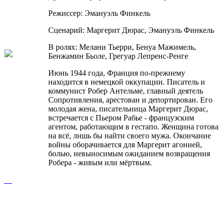
Режиссер: Эмануэль Финкель
Сценарий: Маргерит Дюрас, Эмануэль Финкель
В ролях: Мелани Тьерри, Бенуа Мажимель,
Бенжамин Бьоле, Грегуар Лепренс-Ренге
Июнь 1944 года, Франция по-прежнему
находится в немецкой оккупации. Писатель и
коммунист Робер Антельме, главный деятель
Сопротивления, арестован и депортирован. Его
молодая жена, писательница Маргерит Дюрас,
встречается с Пьером Рабье - французским
агентом, работающим в гестапо. Женщина готова
на всё, лишь бы найти своего мужа. Окончание
войны оборачивается для Маргерит агонией,
болью, невыносимым ожиданием возвращения
Робера - живым или мёртвым.