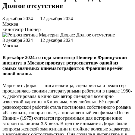
Долгое отсутствие
8 декабря 2024 — 12 декабря 2024
Москва
кинотеатр Пионер
8 декабря 2024 — 12 декабря 2024
Москва
В декабре 2024-го года кинотеатр Пионер и Французский
институт в Москве проведут ретроспективу одной из
самых значимых кинематографисток Франции времён
новой волны.
Маргерит Дюрас — писательница, сценаристка и режиссер —
прославилась своими литературными работами в начале 1950-
х, дебютировала в кино как автор сценария всемирно
известной картины «Хиросима, моя любовь». Её первой
режиссерской работой стала постановка собственного романа
«Разрушать, говорит она», а поставленный ею фильм «Песня
Индии» (1975) считается программным для истории кино
второй половины XX века. В центре внимания Дюрас были
вопросы женской эмансипации и стойкие волевые характеры
в необычных обстоятельствах. Она создала в литературе и в