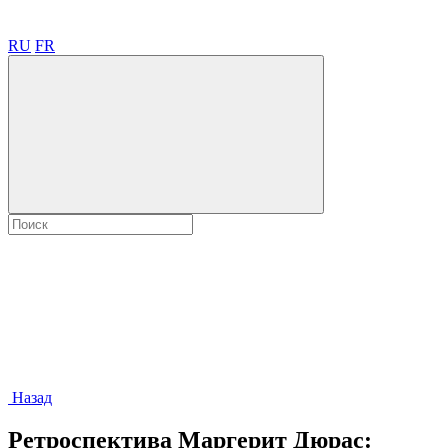
RU
FR
Назад
Ретроспектива Маргерит Дюрас: