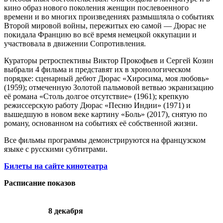
кино образ нового поколения женщин послевоенного
времени и во многих произведениях размышляла о событиях
Второй мировой войны, пережитых ею самой — Дюрас не
покидала Францию во всё время немецкой оккупации и
участвовала в движении Сопротивления.
Кураторы ретроспективы Виктор Прокофьев и Сергей Козин
выбрали 4 фильма и представят их в хронологическом
порядке: сценарный дебют Дюрас «Хиросима, моя любовь»
(1959); отмеченную Золотой пальмовой ветвью экранизацию
её романа «Столь долгое отсутствие» (1961); крепкую
режиссерскую работу Дюрас «Песню Индии» (1971) и
вышедшую в новом веке картину «Боль» (2017), снятую по
роману, основанном на событиях её собственной жизни.
Все фильмы программы демонстрируются на французском
языке с русскими субтитрами.
Билеты на сайте кинотеатра
Расписание показов
8 декабря