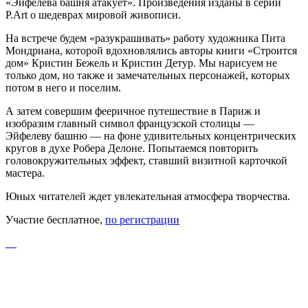
«Эйфелева башня атакует». Произведения изданы в серии
P.Art о шедеврах мировой живописи.
На встрече будем «разукрашивать» работу художника Пита
Мондриана, которой вдохновлялись авторы книги «Строится
дом» Кристин Бежель и Кристин Детур. Мы нарисуем не
только дом, но также и замечательных персонажей, которых
потом в него и поселим.
А затем совершим фееричное путешествие в Париж и
изобразим главный символ французской столицы —
Эйфелеву башню — на фоне удивительных концентрических
кругов в духе Робера Делоне. Попытаемся повторить
головокружительных эффект, ставший визитной карточкой
мастера.
Юных читателей ждет увлекательная атмосфера творчества.
Участие бесплатное,
по регистрации