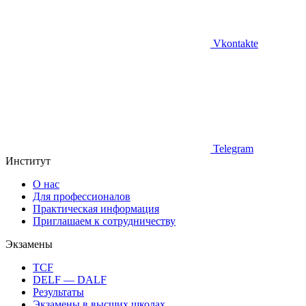
Vkontakte
Telegram
Институт
О нас
Для профессионалов
Практическая информация
Приглашаем к сотрудничеству
Экзамены
TCF
DELF — DALF
Результаты
Экзамены в высших школах