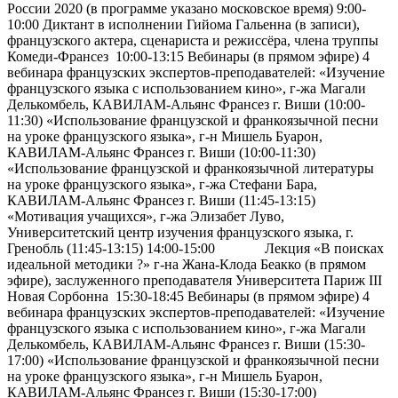
России 2020 (в программе указано московское время) 9:00-
10:00 Диктант в исполнении Гийома Гальенна (в записи),
французского актера, сценариста и режиссёра, члена труппы
Комеди-Франсез 10:00-13:15 Вебинары (в прямом эфире) 4
вебинара французских экспертов-преподавателей: «Изучение
французского языка с использованием кино», г-жа Магали
Делькомбель, КАВИЛАМ-Альянс Франсез г. Виши (10:00-
11:30) «Использование французской и франкоязычной песни
на уроке французского языка», г-н Мишель Буарон,
КАВИЛАМ-Альянс Франсез г. Виши (10:00-11:30)
«Использование французской и франкоязычной литературы
на уроке французского языка», г-жа Стефани Бара,
КАВИЛАМ-Альянс Франсез г. Виши (11:45-13:15)
«Мотивация учащихся», г-жа Элизабет Луво,
Университетский центр изучения французского языка, г.
Гренобль (11:45-13:15) 14:00-15:00 Лекция «В поисках
идеальной методики ?» г-на Жана-Клода Беакко (в прямом
эфире), заслуженного преподавателя Университета Париж III
Новая Сорбонна 15:30-18:45 Вебинары (в прямом эфире) 4
вебинара французских экспертов-преподавателей: «Изучение
французского языка с использованием кино», г-жа Магали
Делькомбель, КАВИЛАМ-Альянс Франсез г. Виши (15:30-
17:00) «Использование французской и франкоязычной песни
на уроке французского языка», г-н Мишель Буарон,
КАВИЛАМ-Альянс Франсез г. Виши (15:30-17:00)