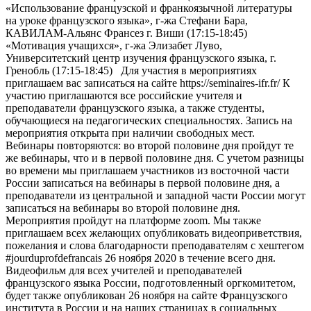
«Использование французской и франкоязычной литературы
на уроке французского языка», г-жа Стефани Бара,
КАВИЛАМ-Альянс Франсез г. Виши (17:15-18:45)
«Мотивация учащихся», г-жа Элизабет Луво,
Университетский центр изучения французского языка, г.
Гренобль (17:15-18:45) Для участия в мероприятиях
приглашаем вас записаться на сайте https://seminaires-ifr.fr/ К
участию приглашаются все российские учителя и
преподаватели французского языка, а также студенты,
обучающиеся на педагогических специальностях. Запись на
мероприятия открыта при наличии свободных мест.
Вебинары повторяются: во второй половине дня пройдут те
же вебинары, что и в первой половине дня. С учетом разницы
во времени мы приглашаем участников из восточной части
России записаться на вебинары в первой половине дня, а
преподаватели из центральной и западной части России могут
записаться на вебинары во второй половине дня.
Мероприятия пройдут на платформе zoom. Мы также
приглашаем всех желающих опубликовать видеоприветствия,
пожелания и слова благодарности преподавателям с хештегом
#jourduprofdefrancais 26 ноября 2020 в течение всего дня.
Видеофильм для всех учителей и преподавателей
французского языка России, подготовленный оргкомитетом,
будет также опубликован 26 ноября на сайте Французского
института в России и на наших страницах в социальных