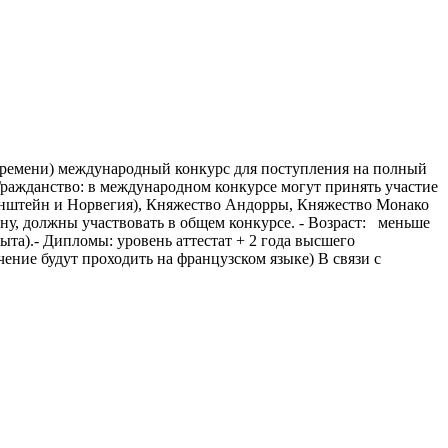
у времени) международный конкурс для поступления на полный
Гражданство: в международном конкурсе могут принять участие
тенштейн и Норвегия), Княжество Андорры, Княжество Монако
, должны участвовать в общем конкурсе. - Возраст: меньше
пыта).- Дипломы: уровень аттестат + 2 года высшего
чение будут проходить на французском языке) В связи с