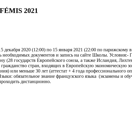
ÉMIS 2021
5 декабря 2020 (12:00) по 15 января 2021 (22:00 по парижском
ь необходимых документов и запись на сайте Школы. Условия:- 
ну (28 государств Европейского союза, а также Исландия, Лих
ажданство стран, входящих в Европейскую экономическую зону
вания) или меньше 30 лет (аттестат + 4 года профессионального о
Языки: обязательное знание французского языка (экзамены и обу
проходить дистанционно.