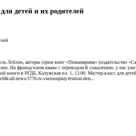
я детей и их родителей
ь Леблон, авторы серии книг «Пижамарама» (издательство «Са
ии. На французском языке с переводом К сожалению, у нас уже 
ой книги в РГДБ, Калужская пл. 1, 13.00. Мастер-класс для дет
fdk/all-news/3776-iv-vserossijskij-festival-dets...