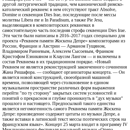
другой литургической традиции, чем канонический римско-
католический реквием: в нем отсутствуют тракт Absolve,
Domine и секвенция Dies Irae, последующие после мессы
молитвы Libera me и In Paradisum, а также Pie Jesu,
выделяющаяся в композиторских реквиемах в
самостоятельную часть последняя строфа секвенции Dies Irae.
Эти части были написаны в 2016–2017 годах специально для
проекта «Реквием памяти Жоскена Депре» композиторами из
России, Франции и Австрии — Арманом Гущяном,
Владимиром Ранневым, Алексеем Сысоевым, Франком
Кристофом Езникяном и Клаусом Лангом — и включены в
состав Реквиема в их традиционном порядке. «Новый
Реквием не является реконструкцией законченного сочинения
Жана Ришафора. — сообщают организаторы концерта. — Он
является новой конструкцией, своеобразной машиной
времени, позволяющей через столкновение в едином
музыкальном пространстве различных форм выражения
перейти "по ту сторону" закрытых систем условностей и
понятий о прекрасном и глубже проникнуть в "дух музыки"
прошлого и настоящего. Предпосылкой такого единства
является негомогенность самого Реквиема памяти Жоскена
Депре: произведение содержит цитаты из музыки Депре, а
также вставки в латинский текст мессы поэтических строк на
французском языке». Концерт 25 марта входит в программу IV
Международного фестиваля вокальной музыки «Опера