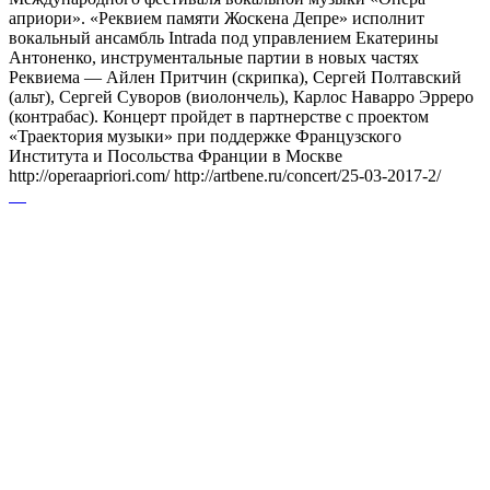
априори». «Реквием памяти Жоскена Депре» исполнит
вокальный ансамбль Intrada под управлением Екатерины
Антоненко, инструментальные партии в новых частях
Реквиема — Айлен Притчин (скрипка), Сергей Полтавский
(альт), Сергей Суворов (виолончель), Карлос Наварро Эрреро
(контрабас). Концерт пройдет в партнерстве с проектом
«Траектория музыки» при поддержке Французского
Института и Посольства Франции в Москве
http://operaapriori.com/ http://artbene.ru/concert/25-03-2017-2/