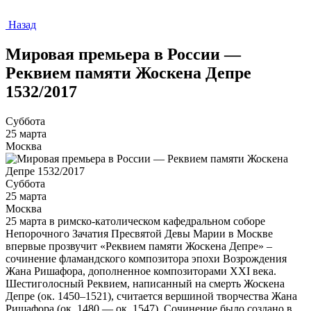
Назад
Мировая премьера в России —
Реквием памяти Жоскена Депре
1532/2017
Суббота
25 марта
Москва
Суббота
25 марта
Москва
25 марта в римско-католическом кафедральном соборе
Непорочного Зачатия Пресвятой Девы Марии в Москве
впервые прозвучит «Реквием памяти Жоскена Депре» –
сочинение фламандского композитора эпохи Возрождения
Жана Ришафора, дополненное композиторами XXI века.
Шеcтиголосный Реквием, написанный на смерть Жоскена
Депре (ок. 1450–1521), считается вершиной творчества Жана
Ришафора (ок. 1480 — ок. 1547). Сочинение было создано в