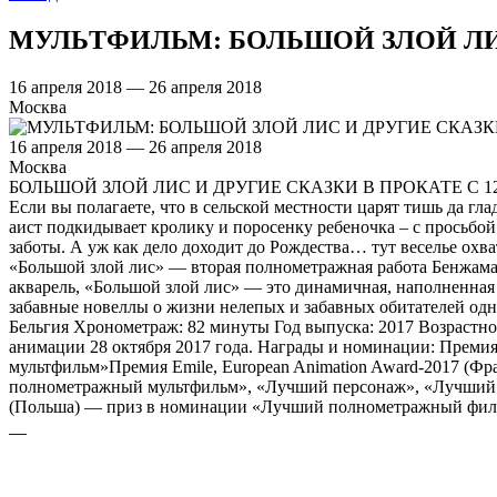
МУЛЬTФИЛЬМ: БОЛЬШОЙ ЗЛОЙ ЛИ
16 апреля 2018 — 26 апреля 2018
Москва
16 апреля 2018 — 26 апреля 2018
Москва
БОЛЬШОЙ ЗЛОЙ ЛИС И ДРУГИЕ СКАЗКИ В ПРОКАТЕ С 12 АПРЕЛЯ 
Если вы полагаете, что в сельской местности царят тишь да 
аист подкидывает кролику и поросенку ребеночка – с просьбой 
заботы. А уж как дело доходит до Рождества… тут веселье охв
«Большой злой лис» — вторая полнометражная работа Бенжаман
акварель, «Большой злой лис» — это динамичная, наполненна
забавные новеллы о жизни нелепых и забавных обитателей одног
Бельгия Хронометраж: 82 минуты Год выпуска: 2017 Возрастн
анимации 28 октября 2017 года. Награды и номинации: Прем
мультфильм»Премия Emile, European Animation Award-2017 
полнометражный мультфильм», «Лучший персонаж», «Лучший реж
(Польша) — приз в номинации «Лучший полнометражный фил