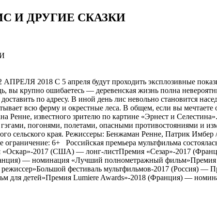
С И ДРУГИЕ СКАЗКИ
2018 С 5 апреля будут проходить эксплозивные показы в се
гладь, вы крупно ошибаетесь — деревенская жизнь полна неверо
доставить по адресу. В иной день лис невольно становится насе
атывает всю ферму и окрестные леса. В общем, если вы мечтаете
а Ренне, известного зрителю по картине «Эрнест и Селестина»
я гэгами, погонями, полетами, опасными противостояниями и 
о сельского края. Режиссеры: Бенжаман Ренне, Патрик Имбер / B
ое ограничение: 6+ Российская премьера мультфильма состояла
ия «Оскар»-2017 (США) — лонг-листПремия «Сезар»-2017 (Фра
(Франция) — номинация «Лучший полнометражный фильм»Преми
иссер»Большой фестиваль мультфильмов-2017 (Россия) — Приз Д
ьм для детей»Премия Lumiere Awards»-2018 (Франция) — ном