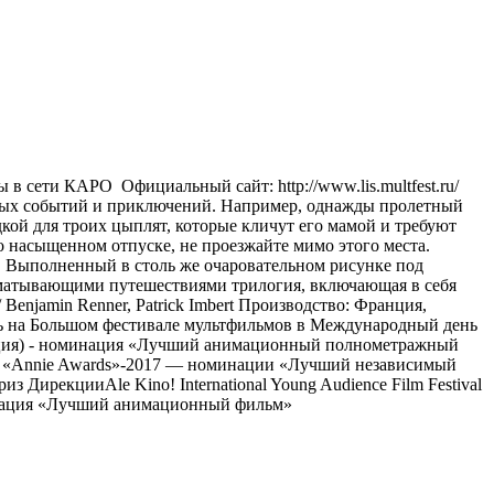
ти КАРО Официальный сайт: http://www.lis.multfest.ru/
ятных событий и приключений. Например, однажды пролетный
дкой для троих цыплят, которые кличут его мамой и требуют
 о насыщенном отпуске, не проезжайте мимо этого места.
. Выполненный в столь же очаровательном рисунке под
изматывающими путешествиями трилогия, включающая в себя
enjamin Renner, Patrick Imbert Производство: Франция,
сь на Большом фестивале мультфильмов в Международный день
нция) - номинация «Лучший анимационный полнометражный
я «Annie Awards»-2017 — номинации «Лучший независимый
ирекцииAle Kino! International Young Audience Film Festival
инация «Лучший анимационный фильм»