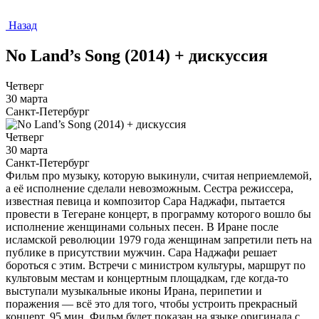
Назад
No Land’s Song (2014) + дискуссия
Четверг
30 марта
Санкт-Петербург
Четверг
30 марта
Санкт-Петербург
Фильм про музыку, которую выкинули, считая неприемлемой,
а её исполнение сделали невозможным. Сестра режиссера,
известная певица и композитор Сара Наджафи, пытается
провести в Тегеране концерт, в программу которого вошло бы
исполнение женщинами сольных песен. В Иране после
исламской революции 1979 года женщинам запретили петь на
публике в присутствии мужчин. Сара Наджафи решает
бороться с этим. Встречи с министром культуры, маршрут по
культовым местам и концертным площадкам, где когда-то
выступали музыкальные иконы Ирана, перипетии и
поражения — всё это для того, чтобы устроить прекрасный
концерт. 95 мин. Фильм будет показан на языке оригинала с