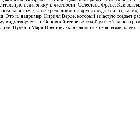
ентальную педагогику, в частности, Селестена Френе. Как выгл
им на встрече, также речь пойдет о других художниках, таких,
 Это и, например, Кирилл Верде, который зачастую создает раб
му виду творчества. Основной теоретической рамкой нашего раз
елины Пулен и Мари Престон, включающий в себя размышления и