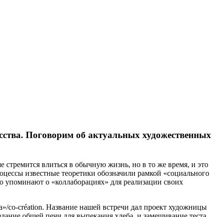
сства. Поговорим об актуальных художественных
е стремится влиться в обычную жизнь, но в то же время, и это
процессы известные теоретики обозначили рамкой «социального
о упоминают о «коллаборациях» для реализации своих
а»/co-création. Название нашей встречи дал проект художницы
здание общей печи для выпекания хлеба, и замешивание теста.