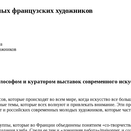
ных французских художников
та
лософом и куратором выставок современного иску
в, которые происходят во всем мире, когда искусство все больш
ажные темы, которые всех волнуют и привлекать внимание. Эти 
т и российских современных молодых художников, которые част
 группы, которые во Франции объединены понятием «со-творчеств
дания хлеба. Среди ее тем и «домашняя работа»/maisonner, и со