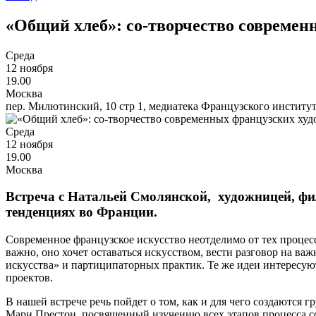
«Общий хлеб»: со-творчество современ
Среда
12 ноября
19.00
Москва
пер. Милютинский, 10 стр 1, медиатека Французского институ
Среда
12 ноября
19.00
Москва
Встреча с Натальей Смолянской, художницей, фи
тенденциях во Франции.
Современное французское искусство неотделимо от тех процессо
важно, оно хочет оставаться искусством, вести разговор на в
искусства» и партиципаторных практик. Те же идеи интересую
проектов.
В нашей встрече речь пойдет о том, как и для чего создаются
Мари Престон, посвященный изучению всех этапов процесса соз