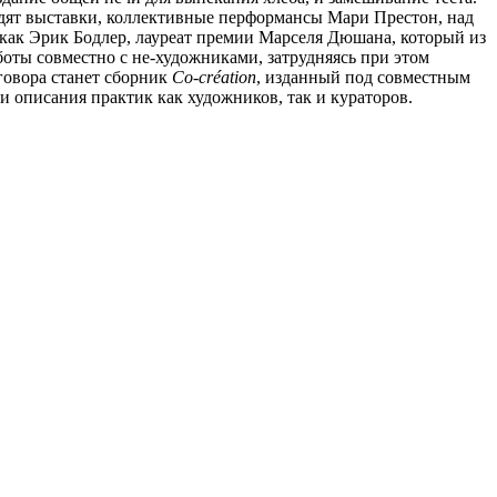
ядят выставки, коллективные перформансы Мари Престон, над
 как Эрик Бодлер, лауреат премии Марселя Дюшана, который из
оты совместно с не-художниками, затрудняясь при этом
говора станет сборник
Co-création
, изданный под совместным
 описания практик как художников, так и кураторов.