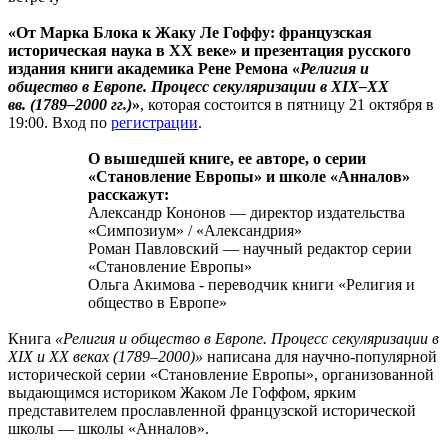
«От Марка Блока к Жаку Ле Гоффу: французская
историческая наука в ХХ веке» и презентация русского
издания книги академика Рене Ремона «
Религия и
общество в Европе. Процесс секуляризации в XIX–XX
вв. (1789–2000 гг.)
»
, которая состоится в пятницу 21 октября в
19:00. Вход по
регистрации
.
О вышедшей книге, ее авторе, о серии
«Становление Европы» и школе «Анналов»
расскажут:
Александр Кононов — директор издательства
«Симпозиум» / «Александрия»
Роман Павловский — научный редактор серии
«Становление Европы»
Ольга Акимова - переводчик книги «Религия и
общество в Европе»
Книга
«Религия и общество в Европе. Процесс секуляризации в
XIX и XX веках (1789–2000)»
написана для научно-популярной
исторической серии «Становление Европы», организованной
выдающимся историком Жаком Ле Гоффом, ярким
представителем прославленной французской исторической
школы — школы «Анналов».