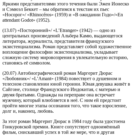
Яркими представителями этого течения были Эжен Ионеско
и Сэмюэл Беккет – мы обратимся к текстам их пьес
«Носорог»/ «Rhinocéros» (1959) и «В ожидании Годо»/«En
attendant Godot» (1952).
(13.07) «Посторонний»/ «L’Etranger» (1942) — одно из
центральных произведений Альбера Камю, выдающегося
литератора, журналиста, представителя французского
экзистенциализма. Роман представляет собой художественное
воплощение философии экзистенциализма, укладывает
сложную систему мировоззрения в увлекательную историю,
становясь её символом.
(20.07) Автобиографический роман Маргерит Дюрас
«Любовник»/ «L’Amant» (1984) повествует о душевном и
телесном становлении юной героини. Юная девушка живёт в
Сайгоне, столице Французского Индокитая, с матерью и
двумя братьями. Однажды на переправе она встречает
мужчину, который влюбляется в неё. С ним ей предстоит
пройти многие этапы осознания того, что такое взросление,
долг и, наконец, любовь.
За этот роман Маргерит Дюрас в 1984 году была удостоена
Гонкуровской премии. Книге сопутствует одноимённый
фильм, снискавший успех в той же мере, что и другая