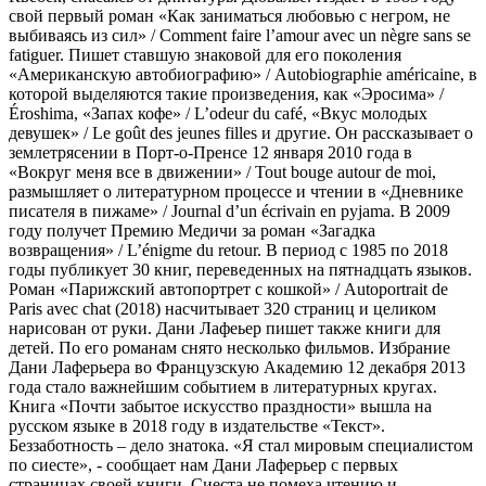
свой первый роман «Как заниматься любовью с негром, не
выбиваясь из сил» / Comment faire l’amour avec un nègre sans se
fatiguer. Пишет ставшую знаковой для его поколения
«Американскую автобиографию» / Autobiographie américaine, в
которой выделяются такие произведения, как «Эросима» /
Éroshima, «Запах кофе» / L’odeur du café, «Вкус молодых
девушек» / Le goût des jeunes filles и другие. Он рассказывает о
землетрясении в Порт-о-Пренсе 12 января 2010 года в
«Вокруг меня все в движении» / Tout bouge autour de moi,
размышляет о литературном процессе и чтении в «Дневнике
писателя в пижаме» / Journal d’un écrivain en pyjama. В 2009
году получет Премию Медичи за роман «Загадка
возвращения» / L’énigme du retour. В период с 1985 по 2018
годы публикует 30 книг, переведенных на пятнадцать языков.
Роман «Парижский автопортрет с кошкой» / Autoportrait de
Paris avec chat (2018) насчитывает 320 страниц и целиком
нарисован от руки. Дани Лафеьер пишет также книги для
детей. По его романам снято несколько фильмов. Избрание
Дани Лаферьера во Французскую Академию 12 декабря 2013
года стало важнейшим событием в литературных кругах.
Книга «Почти забытое искусство праздности» вышла на
русском языке в 2018 году в издательстве «Текст».
Беззаботность – дело знатока. «Я стал мировым специалистом
по сиесте», - сообщает нам Дани Лаферьер с первых
страницах своей книги. Сиеста не помеха чтению и