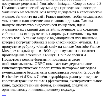
доступным рецептам! YouTube и Instagram Coup de coeur # 3
Немного классической музыки для приведения в восторг
маленьких меломанов. Мы всегда нуждаемся в классической
музыке. Загляните на сайт France musique, чтобы насладиться
моментом в одиночестве или с вашими детьми. Там вы
найдете множество видеозаписей концертов, идей
музыкальных заданий для детей, источников для создания
собственных инструментов, например, с помощью звуков
своего тела. А также видео с выдающимися музыкантами,
которые погрузят ребенка в мир классической музыки. Не
пропустите рубрику «Jamais seul» на канале YouTube France
Musique: каждый день в 18:00, один музыкант исполняет
произведение в течение 2 минут. Coup de coeur # 4
Посмотреть редкие фильмы и поддержать свою
любознательность. GREC помогает нам держать наше
кинематографическое любопытство настороже благодаря
еженедельным бесплатным киносеансам онлайн. Groupe de
Recherches et d'Essais Cinématographiques реализует первые
короткометражные фильмы (фантастика, экспериментальное
кино, художественный фильм, анимация), следуя их
оригинальному и инновационному подходу.