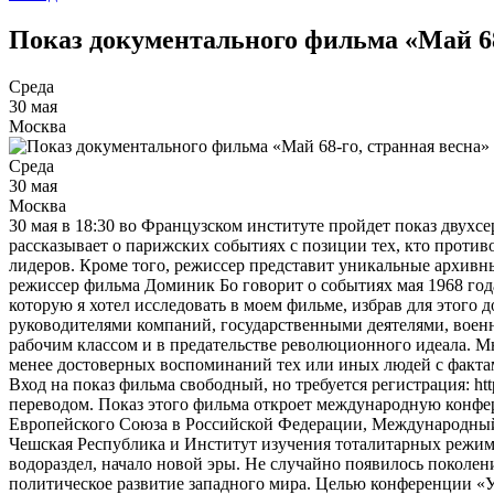
Показ документального фильма «Май 68
Среда
30 мая
Москва
Среда
30 мая
Москва
30 мая в 18:30 во Французском институте пройдет показ двухс
рассказывает о парижских событиях с позиции тех, кто проти
лидеров. Кроме того, режиссер представит уникальные архивны
режиссер фильма Доминик Бо говорит о событиях мая 1968 год
которую я хотел исследовать в моем фильме, избрав для этого
руководителями компаний, государственными деятелями, военн
рабочим классом и в предательстве революционного идеала. Мн
менее достоверных воспоминаний тех или иных людей с фактам
Вход на показ фильма свободный, но требуется регистрация: htt
переводом. Показ этого фильма откроет международную конфер
Европейского Союза в Российской Федерации, Международный
Чешская Республика и Институт изучения тоталитарных режимо
водораздел, начало новой эры. Не случайно появилось поколен
политическое развитие западного мира. Целью конференции «У