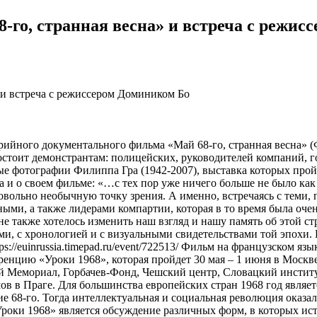
-го, странная весна» и встреча с режис
ерийного документального фильма «Май 68-го, странная весна» 
востоит демонстрантам: полицейских, руководителей компаний, 
е фотографии Филиппа Гра (1942-2007), выставка которых пройд
а и о своем фильме: «…c тех пор уже ничего больше не было ка
 довольно необычную точку зрения. А именно, встречаясь с теми
ыми, а также лидерами компартии, которая в то время была оч
е также хотелось изменить наш взгляд и нашу память об этой ст
и, с хронологией и с визуальными свидетельствами той эпохи. 
ps://euinrussia.timepad.ru/event/722513/ Фильм на французском я
енцию «Уроки 1968», которая пройдет 30 мая – 1 июня в Москв
 Мемориал, Горбачев-Фонд, Чешский центр, Словацкий институ
в в Праге. Для большинства европейских стран 1968 год являет
ие 68-го. Тогда интеллектуальная и социальная революция оказал
роки 1968» является обсуждение различных форм, в которых ист