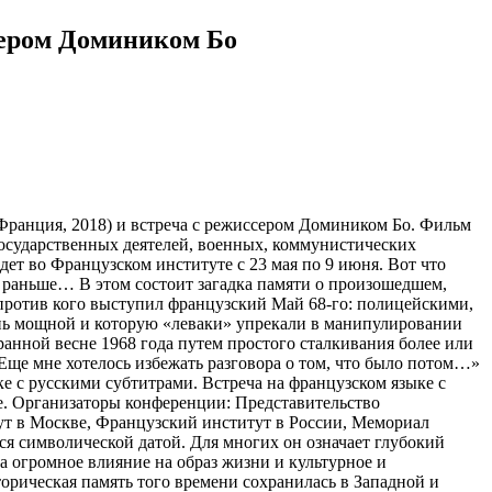
сером Домиником Бо
(Франция, 2018) и встреча с режиссером Домиником Бо. Фильм
государственных деятелей, военных, коммунистических
ет во Французском институте с 23 мая по 9 июня. Вот что
к раньше… В этом состоит загадка памяти о произошедшем,
, против кого выступил французский Май 68-го: полицейскими,
ень мощной и которую «леваки» упрекали в манипулировании
ранной весне 1968 года путем простого сталкивания более или
Еще мне хотелось избежать разговора о том, что было потом…»
зыке с русскими субтитрами. Встреча на французском языке с
е. Организаторы конференции: Представительство
т в Москве, Французский институт в России, Мемориал
ся символической датой. Для многих он означает глубокий
а огромное влияние на образ жизни и культурное и
орическая память того времени сохранилась в Западной и