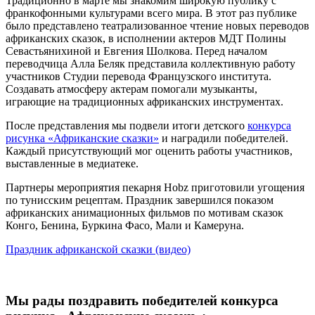
Традиционно в марте мы знакомим широкую публику с
франкофонными культурами всего мира. В этот раз публике
было представлено театрализованное чтение новых переводов
африканских сказок, в исполнении актеров МДТ Полины
Севастьянихиной и Евгения Шолкова. Перед началом
переводчица Алла Беляк представила коллективную работу
участников Студии перевода Французского института.
Создавать атмосферу актерам помогали музыканты,
играющие на традиционных африканских инструментах.
После представления мы подвели итоги детского
конкурса
рисунка «Африканские сказки»
и наградили победителей.
Каждый присутствующий мог оценить работы участников,
выставленные в медиатеке.
Партнеры мероприятия пекарня Hobz приготовили угощения
по тунисским рецептам. Праздник завершился показом
африканских анимационных фильмов по мотивам сказок
Конго, Бенина, Буркина Фасо, Мали и Камеруна.
Праздник африканской сказки (видео)
Мы рады поздравить победителей конкурса