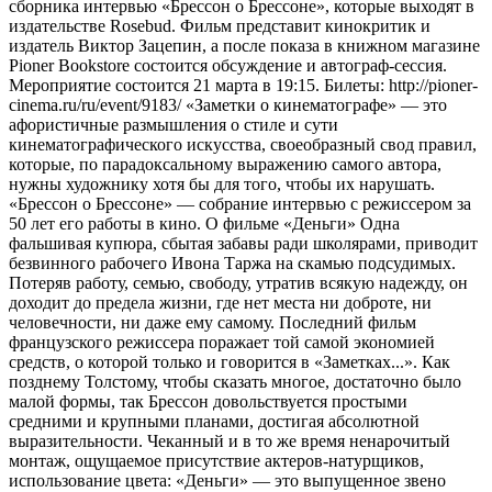
сборника интервью «Брессон о Брессоне», которые выходят в
издательстве Rosebud. Фильм представит кинокритик и
издатель Виктор Зацепин, а после показа в книжном магазине
Pioner Bookstore состоится обсуждение и автограф-сессия.
Мероприятие состоится 21 марта в 19:15. Билеты: http://pioner-
cinema.ru/ru/event/9183/ «Заметки о кинематографе» — это
афористичные размышления о стиле и сути
кинематографического искусства, своеобразный свод правил,
которые, по парадоксальному выражению самого автора,
нужны художнику хотя бы для того, чтобы их нарушать.
«Брессон о Брессоне» — собрание интервью с режиссером за
50 лет его работы в кино. О фильме «Деньги» Одна
фальшивая купюра, сбытая забавы ради школярами, приводит
безвинного рабочего Ивона Таржа на скамью подсудимых.
Потеряв работу, семью, свободу, утратив всякую надежду, он
доходит до предела жизни, где нет места ни доброте, ни
человечности, ни даже ему самому. Последний фильм
французского режиссера поражает той самой экономией
средств, о которой только и говорится в «Заметках...». Как
позднему Толстому, чтобы сказать многое, достаточно было
малой формы, так Брессон довольствуется простыми
средними и крупными планами, достигая абсолютной
выразительности. Чеканный и в то же время ненарочитый
монтаж, ощущаемое присутствие актеров-натурщиков,
использование цвета: «Деньги» — это выпущенное звено