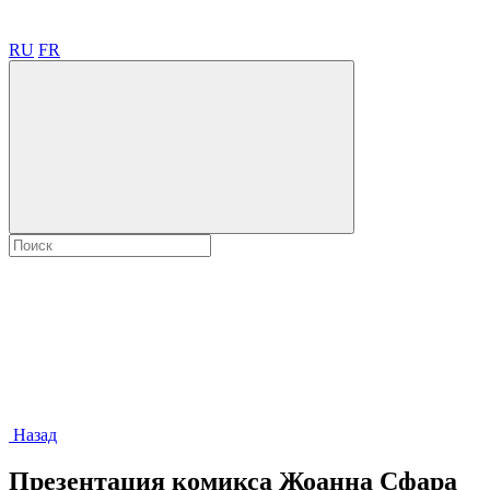
RU
FR
Назад
Презентация комикса Жоанна Сфара