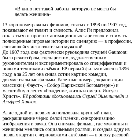
«В кино нет такой работы, которую не могла бы
делать женщина».
13 короткометражных фильмов, снятых с 1898 по 1907 год,
показывают её талант и смелость. Алис Ги предложила
отказаться от простых анимационных зарисовок и снимать
полноценные игровые истории по сценарию — в профессии,
считавшейся исключительно мужской.
До 1907 года она фактически руководила студией Gaumont:
была режиссёром, сценаристом, художественным
руководителем и экспериментировала со спецэффектами и
новыми техниками съёмки. Её первый фильм вышел в 1896
году, а за 25 лет она сняла сотни картин: комедии,
документальные фильмы, балетные номера, экранизации
классики («Фауст», «Собор Парижской Богоматери») и
масштабную ленту «Рождение, жизнь и смерть Иисуса
Христа».
Её работами вдохновлялись Сергей Эйзенштейн и
Альфред Хичкок.
Алис одной из первых использовала крупный план,
раскрашивание чёрно-белой плёнки, синхронизацию
изображения и звука. Она снимала фильмы, где мужчины и
женщины менялись социальными ролями, и создала одну из
первых картин с чернокожими актёрами — в эпоху расовой