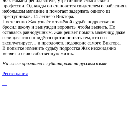
Жак Роман,преподаватель, утративший смысл своей
профессии. Однажды он становится свидетелем ограбления в
небольшом магазине и помогает задержать одного из
преступников, 14-летнего Виктора.
Постепенно Жак узнаёт о тяжёлой судьбе подростка: он
бросил школу и вынужден воровать, чтобы выжить. Не
оставаясь равнодушным, Жак решает помочь мальчику, даже
если для этого придётся противостоять тем, кто его
эксплуатирует… и преодолеть недоверие самого Виктора.
В попытке изменить судьбу подростка Жак неожиданно
меняет и свою собственную жизнь.
На языке оригинала с субтитрами на русском языке
Регистрация