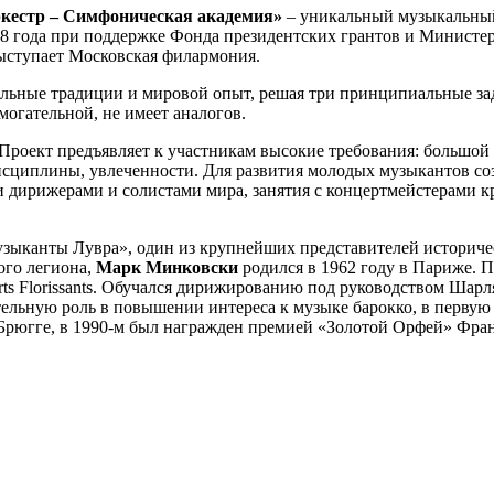
кестр – Симфоническая академия»
– уникальный музыкальный
018 года при поддержке Фонда президентских грантов и Министер
выступает Московская филармония.
кальные традиции и мировой опыт, решая три принципиальные за
могательной, не имеет аналогов.
. Проект предъявляет к участникам высокие требования: большо
исциплины, увлеченности. Для развития молодых музыкантов со
ми дирижерами и солистами мира, занятия с концертмейстерами
узыканты Лувра», один из крупнейших представителей историче
ого легиона,
Марк Минковски
родился в 1962 году в Париже. 
s Arts Florissants. Обучался дирижированию под руководством Ш
льную роль в повышении интереса к музыке барокко, в первую оч
рюгге, в 1990-м был награжден премией «Золотой Орфей» Фран