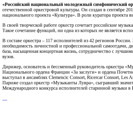
«Российский национальный молодежный симфонический ор
отечественной оркестровой культуры. Он создан в сентябре 2
национального проекта «Культура». В роли куратора проекта 
В своей творческой работе оркестр сочетает российские музы
Такое сочетание функций, ни одна из которых не является вспо
В составе оркестра – 117 исполнителей из 42 регионов России
необходимость личностной и профессиональной самоотдачи, д
база, насыщенная концертная жизнь, сотрудничество с лучши
вузов.
Дирижер, основатель и бессменный руководитель оркестра «М
Национального ордена Франции «За заслуги» и ордена Почетн
выступал в ансамблях Clemencic Consort, Ricercar Consort, Le
Париже создал оркестр «Музыканты Лувра», сыгравший значите
Международного конкурса исполнителей старинной музыки в Б