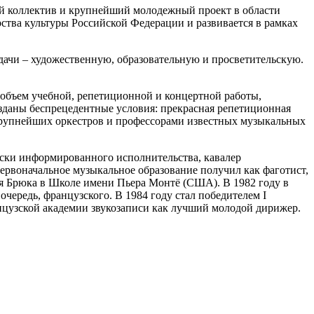
 коллектив и крупнейший молодежный проект в области
ства культуры Российской Федерации и развивается в рамках
дачи – художественную, образовательную и просветительскую.
й объем учебной, репетиционной и концертной работы,
зданы беспрецедентные условия: прекрасная репетиционная
 крупнейших оркестров и профессорами известных музыкальных
ски информированного исполнительства, кавалер
Первоначальное музыкальное образование получил как фаготист,
арля Брюка в Школе имени Пьера Монтё (США). В 1982 году в
ередь, французского. В 1984 году стал победителем I
цузской академии звукозаписи как лучший молодой дирижер.