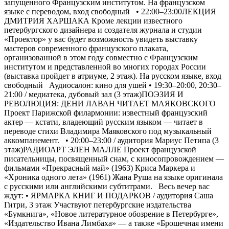
запущенного Французским институтом. На французском
языке с переводом, вход свободный • 22:00–23:00ЛЕКЦИЯ
ДМИТРИЯ ХАРШАКА Кроме лекции известного
петербургского дизайнера и создателя журнала и студии
«Проектор» у вас будет возможность увидеть выставку
мастеров современного французского плаката,
организованной в этом году совместно с Французским
институтом и представленной во многих городах России
(выставка пройдет в атриуме, 2 этаж). На русском языке, вход
свободный Аудиосалон: кино для ушей • 19:30–20:00, 20:30–
21:00 / медиатека, дубовый зал (3 этаж)ПОЭЗИЯ И
РЕВОЛЮЦИЯ: ДЕНИ ЛАВАН ЧИТАЕТ МАЯКОВСКОГО
Проект Парижской филармонии: известный французский
актер — кстати, владеющий русским языком — читает в
переводе стихи Владимира Маяковского под музыкальный
аккомпанемент. • 20:00–23:00 / аудитория Мариус Петипа (3
этаж)РАДИОАРТ ЭЛЕН МАЛЛЕ Проект французской
писательницы, посвященный снам, с киносопровождением —
фильмами «Прекрасный май» (1963) Криса Маркера и
«Хроника одного лета» (1961) Жана Руша на языке оригинала
с русскими или английскими субтитрами. Весь вечер вас
ждут: • ЯРМАРКА КНИГ И ПОДАРКОВ / аудитория Саша
Гитри, 3 этаж Участвуют петербургские издательства
«Бумкнига», «Новое литературное обозрение в Петербурге»,
«Издательство Ивана Лимбаха» — а также «Брошечная имени