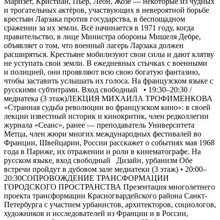
Маризет, Кристиан, Пьер, Леон, Жозе — некоторые из чудных
и трогательных актёров, участвующих в невероятной борьбе
крестьян Ларзака против государства, в беспощадном
сражении за их земли. Всё начинается в 1971 году, когда
правительство, в лице Министра обороны Мишеля Дебре,
объявляет о том, что военный лагерь Ларзака должен
расширяться. Крестьяне мобилизуют свои силы и дают клятву
не уступать свои земли. В ежедневных стычках с военными
и полицией, они проявляют всю свою богатую фантазию,
чтобы заставить услышать их голоса. На французском языке с
русскими субтитрами. Вход свободный • 19:30–20:30 /
медиатека (3 этаж)ЛЕКЦИЯ МИХАИЛА ТРОФИМЕНКОВА
«Странная судьба революции во французском кино»: в своей
лекции известный историк и кинокритик, член редколлегии
журнала «Сеанс», ранее — преподаватель Университета
Метца, член жюри многих международных фестивалей во
Франции, Швейцарии, России расскажет о событиях мая 1968
года в Париже, их отражении и роли в кинематографе. На
русском языке, вход свободный Дизайн, урбанизм Обе
встречи пройдут в дубовом зале медиатеки (3 этаж) • 20:00–
20:30СОПРОВОЖДЕНИЕ ТРАНСФОРМАЦИИ
ГОРОДСКОГО ПРОСТРАНСТВА Презентация многолетнего
проекта трансформации Красногвардейского района Санкт-
Петербурга с участием урбанистов, архитекторов, социологов,
художников и исследователей из Франции и в России,