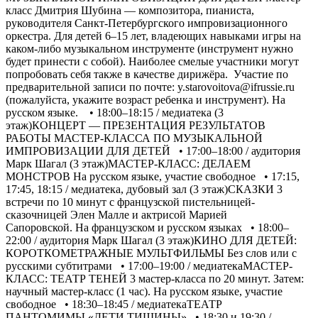
класс Дмитрия Шубина — композитора, пианиста,
руководителя Санкт-Петербургского импровизационного
оркестра. Для детей 6–15 лет, владеющих навыками игры на
каком-либо музыкальном инструменте (инструмент нужно
будет принести с собой). Наиболее смелые участники могут
попробовать себя также в качестве дирижёра. Участие по
предварительной записи по почте: y.starovoitova@ifrussie.ru
(пожалуйста, укажите возраст ребенка и инструмент). На
русском языке. • 18:00–18:15 / медиатека (3
этаж)КОНЦЕРТ — ПРЕЗЕНТАЦИЯ РЕЗУЛЬТАТОВ
РАБОТЫ МАСТЕР-КЛАССА ПО МУЗЫКАЛЬНОЙ
ИМПРОВИЗАЦИИ ДЛЯ ДЕТЕЙ • 17:00–18:00 / аудитория
Марк Шагал (3 этаж)МАСТЕР-КЛАСС: ДЕЛАЕМ
МОНСТРОВ На русском языке, участие свободное • 17:15,
17:45, 18:15 / медиатека, дубовый зал (3 этаж)СКАЗКИ 3
встречи по 10 минут с французской пистельницей-
сказочницей Элен Малле и актрисой Марией
Сапоровской. На французском и русском языках • 18:00–
22:00 / аудитория Марк Шагал (3 этаж)КИНО ДЛЯ ДЕТЕЙ:
КОРОТКОМЕТРАЖНЫЕ МУЛЬТФИЛЬМЫ Без слов или с
русскими субтитрами • 17:00–19:00 / медиатекаМАСТЕР-
КЛАСС: ТЕАТР ТЕНЕЙ 3 мастер-класса по 20 минут. Затем:
научный мастер-класс (1 час). На русском языке, участие
свободное • 18:30–18:45 / медиатекаТЕАТР
ПАНТОМИМЫ «ДЕТИ ТИШИНЫ» • 18:30 и 19:30 /