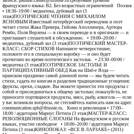
записи: pauline.castier@ifrussie.ruТребуемый уровень
французского языка: B2. Без возрастных ограничений Поэзия
• 18:30–19:00 / медиатека, дубовый зал (3
этаж)ПОЭТИЧЕСКИЕ ЧТЕНИЯ С МИХАИЛОМ
ЯСНОВЫМ Известный петербургский переводчик и поэт
читает стихи Жака Превера, Гийома Аполлинера, Артюра
Рембо, Поля Верлена — в своем переводе и в оригинале — и
приглашает слушателей к обсуждению. • 19:00–20:00 /
медиатека, дубовый зал (3 этаж)ПОЭТИЧЕСКИЙ МАСТЕР-
КЛАСС: СБОР СТИХОВ Напишите четверостишие,
положите его в специальную коробку — и оно будет
прочитано во время поэтического застолья. • 23:30–00:00 /
медиатека (3 этаж)ПОЭТИЧЕСКОЕ ЗАСТОЛЬЕ И
ПАРТИЦИПАТИВНЫЙ ОБЕД Как на Шаб-е Ялда —
иранском празднике самой длинной ночи — мы будем читать
стихи, гадать по книгам и разделим традиционные угощения:
фрукты, орехи, сладкое. Вы можете принести эти продукты с
собой и присоединиться к общему застолью; пожалуйста, не
приносите портящиеся продукты, мясо, рыбу, алкоголь — если
у вас возникли вопросы, не стесняйтесь написать нам на адрес
communication.spb@ifrussie.ru. Кино и революция • 17:00–
18:00 / аудитория Мариус Петипа (3 этаж)МАСТЕР-КЛАСС:
РЕВОЛЮЦИОННЫЕ СЛОГАНЫ На французском и русском
языках, участие свободное • 18:00–20:00 / аудитория Мариус
Петипа (3 этаж)КИНОПОКАЗ: «ВСЕ В ЛАРЗАКЕ» (2011)