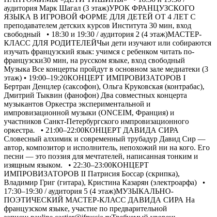
аудитория Марк Шагал (3 этаж)УРОК ФРАНЦУЗСКОГО
ЯЗЫКА В ИГРОВОЙ ФОРМЕ ДЛЯ ДЕТЕЙ ОТ 4 ЛЕТ С
преподавателем детских курсов Института 30 мин, вход
свободный • 18:30 и 19:30 / аудитория 2 (4 этаж)МАСТЕР-
КЛАСС ДЛЯ РОДИТЕЛЕЙЧьи дети изучают или собираются
изучать французский язык: учимся с ребенком читать по-
французски30 мин, на русском языке, вход свободный
Музыка Все концерты пройдут в основном зале медиатеки (3
этаж) • 19:00–19:20КОНЦЕРТ ИМПРОВИЗАТОРОВ I
Бертран Денцлер (саксофон), Ольга Круковская (контрабас),
Дмитрий Тыквин (фанофон) Два совместных концерта
музыкантов Оркестра экспериментальной и
импровизационной музыки (ONCEIM, Франция) и
участников Санкт-Петербургского импровизационного
оркестра. • 21:00–22:00КОНЦЕРТ ДАВИДА СИРА
Словесный алхимик и современный трубадур Давид Сир —
автор, композитор и исполнитель, непохожий ни на кого. Его
песни — это поэзия для мечтателей, написанная тонким и
изящным языком. • 22:30–23:00КОНЦЕРТ
ИМПРОВИЗАТОРОВ II Патрисия Боссар (скрипка),
Владимир Григ (гитара), Кристина Казарян (электроарфа) •
17:30–19:30 / аудитория 5 (4 этаж)МУЗЫКАЛЬНО-
ПОЭТИЧЕСКИЙ МАСТЕР-КЛАСС ДАВИДА СИРА На
французском языке, участие по предварительной