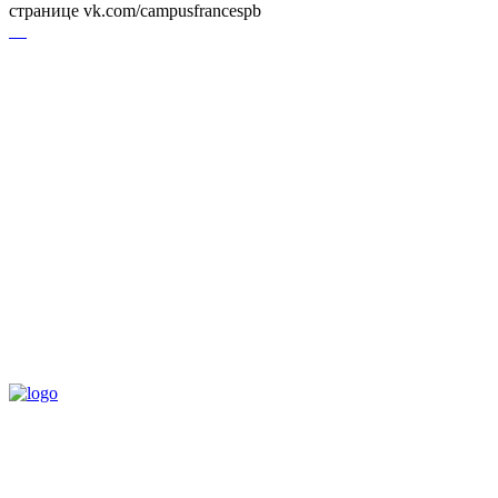
странице vk.com/campusfrancespb