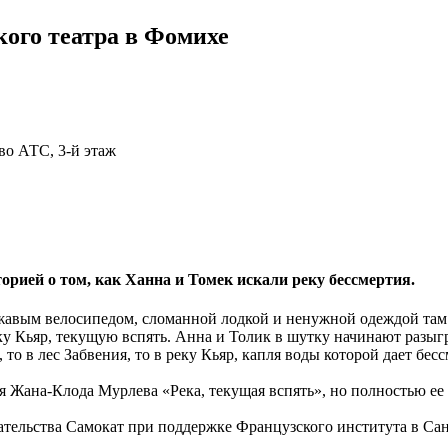
кого театра в Фомихе
тво АТС, 3-й этаж
орией о том, как Ханна и Томек искали реку бессмертия.
ржавым велосипедом, сломанной лодкой и ненужной одеждой та
ку Кьяр, текущую вспять. Анна и Толик в шутку начинают разыг
о в лес Забвения, то в реку Кьяр, капля воды которой дает бесс
я Жана-Клода Мурлева «Река, текущая вспять», но полностью ее
дательства Самокат при поддержке Французского института в Сан