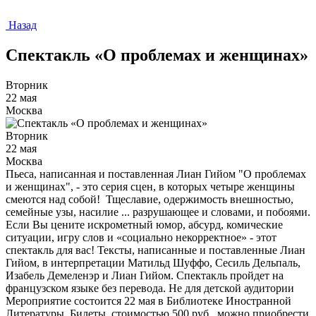
Назад
Спектакль «О проблемах и женщинах»
Вторник
22 мая
Москва
Вторник
22 мая
Москва
Пьеса, написанная и поставленная Лиан Гийом "О проблемах
и женщинах", - это серия сцен, в которых четыре женщины
смеются над собой! Тщеславие, одержимость внешностью,
семейные узы, насилие ... разрушающее и словами, и побоями.
Если Вы цените искрометный юмор, абсурд, комические
ситуации, игру слов и «социально некорректное» - этот
спектакль для вас! Тексты, написанные и поставленные Лиан
Гийом, в интерпретации Матильд Шуффо, Сесиль Дельпаль,
Изабель Демеленэр и Лиан Гийом. Спектакль пройдет на
французском языке без перевода. Не для детской аудитории
Мероприятие состоится 22 мая в Библиотеке Иностранной
Литературы. Билеты, стоимостью 500 руб., можно приобрести