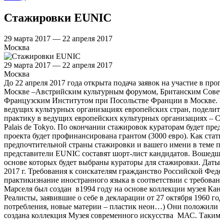
Стажировки EUNIC
29 марта 2017 — 22 апреля 2017
Москва
29 марта 2017 — 22 апреля 2017
Москва
До 22 апреля 2017 года открыта подача заявок на участие в 
Москве –Австрийским культурным форумом, Британским Совет
Французским Институтом при Посольстве Франции в Москве. 
ведущих культурных организациях европейских стран, поделить
практику в ведущих европейских культурных организациях – Centr
Palais de Tokyo. По окончании стажировок кураторам будет п
проекта будет профинансирована грантом (3000 евро). Как ста
предпочтительной страны стажировки и вашего имени в теме пи
представители EUNIC составят шорт-лист кандидатов. Вошедш
основе которых будет выбраны кураторы для стажировки. Даты
2017 г. Требования к соискателям гражданство Российской Фе
практикизнание иностранного языка в соответствии с требова
Марселя был создан в1994 году на основе коллекции музея Кант
Реалисты, заявившие о себе в декларации от 27 октября 1960
потребления, новые материи – пластик неон…) Они положили на
создана коллекция Музея современного искусства МАС. Таким 