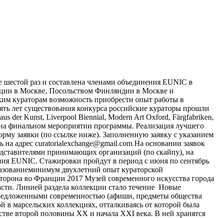
е шестой раз и составлена членами объединения EUNIC в
ции в Москве, Посольством Финляндии в Москве и
им кураторам возможность приобрести опыт работы в
пять лет существования конкурса российские кураторы прошли
der Kunst, Liverpool Biennial, Modern Art Oxford, Färgfabriken,
ны на финальном мероприятии программы. Реализация лучшего
орму заявки (по ссылке ниже). Заполненную заявку с указанием
на адрес curatorialexchange@gmail.com На основании заявок
едставителями принимающих организаций (по скайпу), на
ения EUNIC. Стажировки пройдут в период с июня по сентябрь
бразованиеминимум двухлетний опыт кураторской
сторона во Франции 2017 Музей современного искусства города
части. Линией раздела коллекции стало течение Новые
, предложенными современностью (афиши, предметы общества
й в марсельских коллекциях, отталкиваясь от которой была
стве второй половины ХХ и начала ХХI века. В ней хранятся