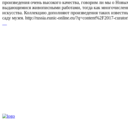
произведения очень высокого качества, говорим ли мы о Новых Р
выдающимися живописными работами, тогда как многочисленны
искусства. Коллекцию дополняют произведения таких извест
саду музея. http://russia.eunic-online.eu/?q=content%2F2017-curato