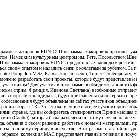
программе стажировок EUNIC! Программа стажировок проходит уж
ом, Немецким культурным центром им. Гёте, Посольством Шве
Программа стажировок EUNIC предоставляет молодым российск
ся своим опытом и наладить связи с коллегами за рубежом. За 
e Pompidou-Metz, Kalmar konstmuseum, Turner Contemporary, Haus 
редложено разработать свои проекты, которые будут представле
ть участником? Для участия в программе необходимо заполнить ф
сьма (прим. Франция, Иванова Светлана) необходимо отправить 
ие в шорт-лист кандидаты, будут приглашены на интервью с пр
 собеседования будут объявлены на сайтах участников объедин
дерации возраст 23 - 35 летзаконченное высшее гуманитарное о
ниями страны, где вы собираетесь стажироваться Принимающая 
ини (Cantini), которая была разделена по этому случаю на две 
 года, объявив о своем решении работать с новыми материалами
чало новому периоду в искусстве. Этот разрыв стал той цезуро
образом, коллекция МАС представляет главные течения в искус