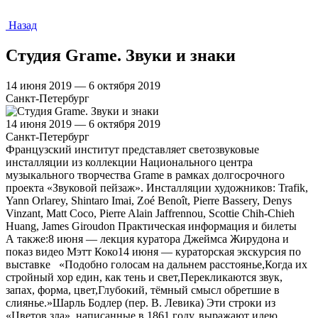
Назад
Студия Grame. Звуки и знаки
14 июня 2019 — 6 октября 2019
Санкт-Петербург
14 июня 2019 — 6 октября 2019
Санкт-Петербург
Французский институт представляет светозвуковые
инсталляции из коллекции Национального центра
музыкального творчества Grame в рамках долгосрочного
проекта «Звуковой пейзаж». Инсталляции художников: Trafik,
Yann Orlarey, Shintaro Imai, Zoé Benoît, Pierre Bassery, Denys
Vinzant, Matt Coco, Pierre Alain Jaffrennou, Scottie Chih-Chieh
Huang, James Giroudon Практическая информация и билеты
А также:8 июня — лекция куратора Джеймса Жирудона и
показ видео Мэтт Коко14 июня — кураторская экскурсия по
выставке «Подобно голосам на дальнем расстоянье,Когда их
стройный хор един, как тень и свет,Перекликаются звук,
запах, форма, цвет,Глубокий, тёмный смысл обретшие в
слиянье.»Шарль Бодлер (пер. В. Левика) Эти строки из
«Цветов зла», написанные в 1861 году, выражают идею,