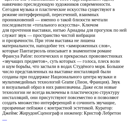
навязчиво преследующую художников современности.
Сегодня музыка и пластические искусства существуют в
режиме интерференций, пересечений, взаимных
проникновений — именно о такой близости мечтали
последователи «тотального искусства». Ключом
для прочтения выставки, нитью Ариадны для прогулок по ней
служит звук — пространство чистой вибрации
и прозрачности. При этом выставка не лишена
материальности, наподобие тех «замороженных слов»,
которые Пантагрюэль описывает в знаменитом романе
Франсуа Рабле: поэтических и прекрасных провозвестниках
«звучащих предметов», суть которых — голоса, плеск волн
и шум борьбы, что застыли в водах Студёного моря. Большое
число представленных на выставке инсталляций были
созданы при поддержке Национального центра музыки и
мультимедийных технологий Grame (Лион, Франция). Звук
и визуальный образ в них равнозначны. Даже если новые
технологии не всегда включены в пластическую структуру
инсталляций, они присутствуют повсеместно и позволяют
создать множество интерференций и сочинить звучащие,
прозрачные пейзажи с контрастной эстетикой. Куратор:
Джеймс ЖирудонСценограф и инженер: Кристоф Лебретон