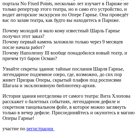
портала No Fixed Points, несколько лет изучает в Париже не
только репертуар этого театра, но и само его устройство, и
водит авторские экскурсии по Опере Гарнье. Она проведёт
вас по залам театра, как будто вы находитесь в Париже.
Почему молодой и мало кому известный Шарль Гарнье
получил этот заказ?
Почему первый камень заложили только через 9 месяцев
после начала работ?
Почему Наполеону III вообще понадобился новый театр, и
причем тут барон Осман?
Узнайте секреты здания: тайные послания Шарля Гарнье,
легендарное подземное озеро, где, возможно, до сих пор
живет Призрак Оперы, скрытый плафон под росписями
Шагала и эксклюзивную библиотеку-архив.
История здания неотделима от самого театра: Вита Хлопова
расскажет о балетных событиях, легендарном дефиле и
секретном танцевальном фойе, в которое можно заглянуть
только в вечер дефиле. Присоединяйтесь и окунитесь в магию
Оперы Гарнье!
участие по
регистрации