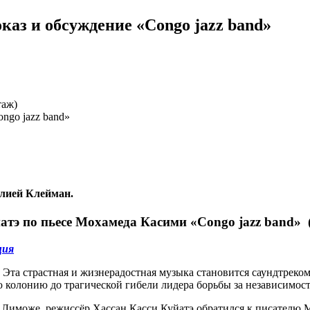
каз и обсуждение «Congo jazz band»
таж)
Юлией Клейман.
атэ по пьесе Мохамеда Касими «Congo jazz band» 
ция
Эта страстная и жизнерадостная музыка становится саундтреком
 колонию до трагической гибели лидера борьбы за независимос
в Лиможе, режиссёр Хассан Касси Куйатэ обратился к писателю 