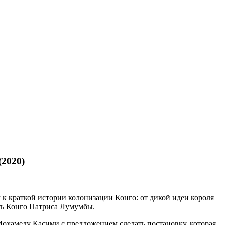
(2020)
 к краткой истории колонизации Конго: от дикой идеи короля
ть Конго Патриса Лумумбы.
Мохамеду Касими с предложением сделать постановку, которая