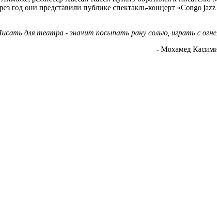
ез год они представили публике спектакль-концерт «Congo jazz
исать для театра - значит посыпать рану солью, играть с огн
- Мохамед Касими