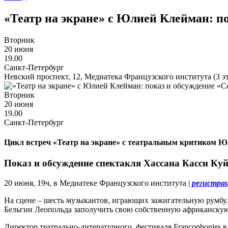
«Театр на экране» с Юлией Клейман: по
Вторник
20 июня
19.00
Санкт-Петербург
Невский проспект, 12, Медиатека Французского института (3 э
Вторник
20 июня
19.00
Санкт-Петербург
Цикл встреч «Театр на экране» с театральным критиком 
Показ и обсуждение спектакля Хассана Касси Куй
20 июня, 19ч, в Медиатеке Французского института |
регистра
На сцене – шесть музыкантов, играющих зажигательную румбу. 
Бельгии Леопольда заполучить свою собственную африканскую
Директор театрально-литературного фестиваля Francophonies 