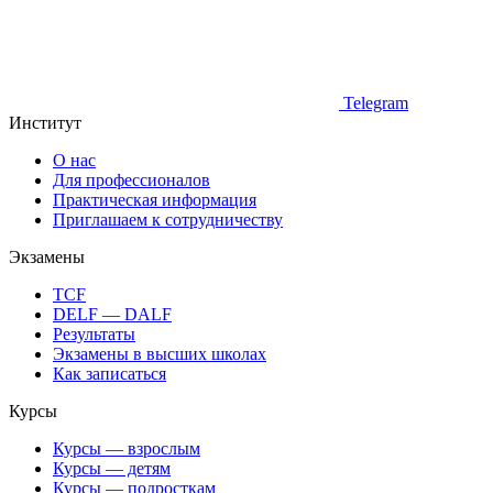
Telegram
Институт
О нас
Для профессионалов
Практическая информация
Приглашаем к сотрудничеству
Экзамены
TCF
DELF — DALF
Результаты
Экзамены в высших школах
Как записаться
Курсы
Курсы — взрослым
Курсы — детям
Курсы — подросткам