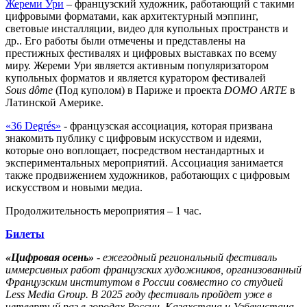
Жереми
Ури
– французский художник, работающий с такими
цифровыми форматами, как архитектурный мэппинг,
световые инсталляции, видео для купольных пространств и
др.. Его работы были отмечены и представлены на
престижных фестивалях и цифровых выставках по всему
миру. Жереми Ури является активным популяризатором
купольных форматов и является куратором фестивалей
Sous
d
ô
me
(Под куполом) в Париже и проекта
DOMO ARTE
в
Латинской Америке.
«36
Degrés
»
- французская ассоциация, которая призвана
знакомить публику с цифровым искусством и идеями,
которые оно воплощает, посредством нестандартных и
экспериментальных мероприятий. Ассоциация занимается
также продвижением художников, работающих с цифровым
искусством и новыми медиа.
Продолжительность мероприятия – 1 час.
Билеты
«Цифровая осень»
- ежегодный региональный фестиваль
иммерсивных работ французских художников, организованный
Французским институтом в России совместно со студией
Less Media Group. В 2025 году фестиваль пройдет уже в
четвертый раз в городах России, Казахстана и Узбекистана.