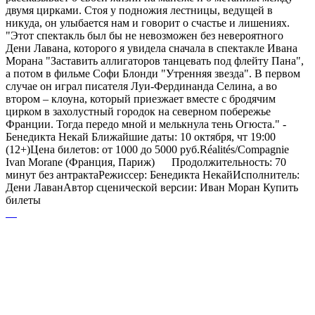
двумя цирками. Стоя у подножия лестницы, ведущей в
никуда, он улыбается нам и говорит о счастье и лишениях.
"Этот спектакль был бы не невозможен без невероятного
Дени Лавана, которого я увидела сначала в спектакле Ивана
Морана "Заставить аллигаторов танцевать под флейту Пана",
а потом в фильме Софи Блонди "Утренняя звезда". В первом
случае он играл писателя Луи-Фердинанда Селина, а во
втором – клоуна, который приезжает вместе с бродячим
цирком в захолустный городок на северном побережье
Франции. Тогда передо мной и мелькнула тень Огюста." -
Бенедикта Некай Ближайшие даты: 10 октября, чт 19:00
(12+)Цена билетов: от 1000 до 5000 руб.Réalités/Compagnie
Ivan Morane (Франция, Париж) Продолжительность: 70
минут без антрактаРежиссер: Бенедикта НекайИсполнитель:
Дени ЛаванАвтор сценической версии: Иван Моран Купить
билеты